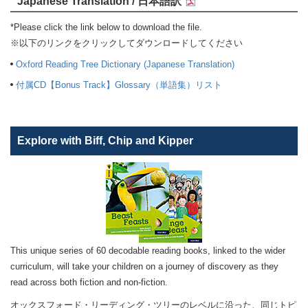
Japanese Translation / 日本語訳
*Please click the link below to download the file.
※以下のリンクをクリックしてダウンロードしてください
Oxford Reading Tree Dictionary (Japanese Translation)
付属CD【Bonus Track】Glossary（単語集）リスト
Explore with Biff, Chip and Kipper
This unique series of 60 decodable reading books, linked to the wider
curriculum, will take your children on a journey of discovery as they
read across both fiction and non-fiction.
オックスフォード・リーディング・ツリーのレベルに沿った、同じトピ