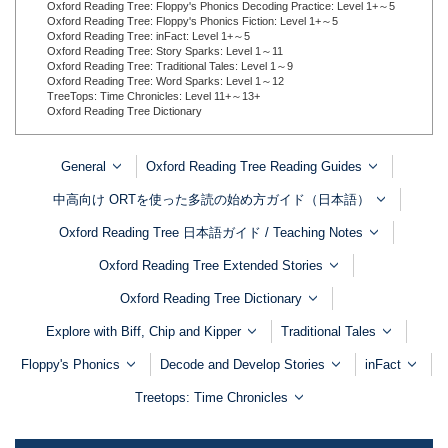
Oxford Reading Tree: Floppy's Phonics Decoding Practice: Level 1+～5
Oxford Reading Tree: Floppy's Phonics Fiction: Level 1+～5
Oxford Reading Tree: inFact: Level 1+～5
Oxford Reading Tree: Story Sparks: Level 1～11
Oxford Reading Tree: Traditional Tales: Level 1～9
Oxford Reading Tree: Word Sparks: Level 1～12
TreeTops: Time Chronicles: Level 11+～13+
Oxford Reading Tree Dictionary
General
Oxford Reading Tree Reading Guides
中高向け ORTを使った多読の始め方ガイド（日本語）
Oxford Reading Tree 日本語ガイド / Teaching Notes
Oxford Reading Tree Extended Stories
Oxford Reading Tree Dictionary
Explore with Biff, Chip and Kipper
Traditional Tales
Floppy's Phonics
Decode and Develop Stories
inFact
Treetops: Time Chronicles