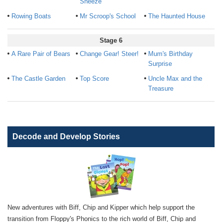
Sneeze
Rowing Boats
Mr Scroop's School
The Haunted House
Stage 6
A Rare Pair of Bears
Change Gear! Steer!
Mum's Birthday
Surprise
The Castle Garden
Top Score
Uncle Max and the
Treasure
Decode and Develop Stories
New adventures with Biff, Chip and Kipper which help support the
transition from Floppy's Phonics to the rich world of Biff, Chip and