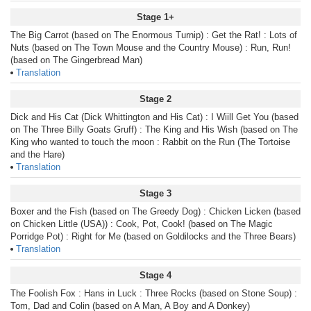
Stage 1+
The Big Carrot (based on The Enormous Turnip) : Get the Rat! : Lots of
Nuts (based on The Town Mouse and the Country Mouse) : Run, Run!
(based on The Gingerbread Man)
Translation
Stage 2
Dick and His Cat (Dick Whittington and His Cat) : I Wiill Get You (based
on The Three Billy Goats Gruff) : The King and His Wish (based on The
King who wanted to touch the moon : Rabbit on the Run (The Tortoise
and the Hare)
Translation
Stage 3
Boxer and the Fish (based on The Greedy Dog) : Chicken Licken (based
on Chicken Little (USA)) : Cook, Pot, Cook! (based on The Magic
Porridge Pot) : Right for Me (based on Goldilocks and the Three Bears)
Translation
Stage 4
The Foolish Fox : Hans in Luck : Three Rocks (based on Stone Soup) :
Tom, Dad and Colin (based on A Man, A Boy and A Donkey)