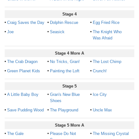
Stage 4
Craig Saves the Day
Dolphin Rescue
Egg Fried Rice
Joe
Seasick
The Knight Who
Was Afraid
Stage 4 More A
The Crab Dragon
No Tricks, Gran!
The Lost Chimp
Green Planet Kids
Painting the Loft
Crunch!
Stage 5
A Little Baby Boy
Gran's New Blue
Ice City
Shoes
Save Pudding Wood
The Playground
Uncle Max
Stage 5 More A
The Gale
Please Do Not
The Missing Crystal