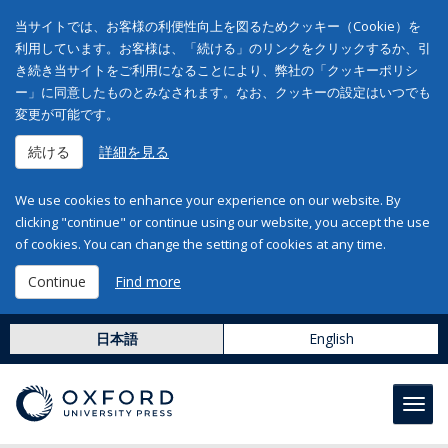
当サイトでは、お客様の利便性向上を図るためクッキー（Cookie）を
利用しています。お客様は、「続ける」のリンクをクリックするか、引
き続き当サイトをご利用になることにより、弊社の「クッキーポリシ
ー」に同意したものとみなされます。なお、クッキーの設定はいつでも
変更が可能です。
続ける
詳細を見る
We use cookies to enhance your experience on our website. By
clicking "continue" or continue using our website, you accept the use
of cookies. You can change the setting of cookies at any time.
Continue
Find more
日本語
English
Toggl
navig