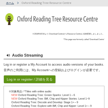
ホーム
Oxford Reading Tree Resource Centre
※2018年8月末より Download CentreからResource Centreに名称変更しましました。
*This page was formerly called 'Download Centre'
Audio Streaming
Log in or register a My Account to access audio versions of your books.
音声のご利用には、My Accountへの登録およびログインが必要です。
Log in or register / 詳細を見る
※対象商品 / *Titles with online audio:
NEW
Oxford Reading Tree: Green Sparks: Level 1～6
NEW
Oxford Reading Tree: Biff, Chip and Kipper Stories: Level 1~9
Oxford Reading Tree: Decode and Develop: Stage 1+～9
Oxford Reading Tree: Explore with Biff, Chip and Kipper: Level 1+～9