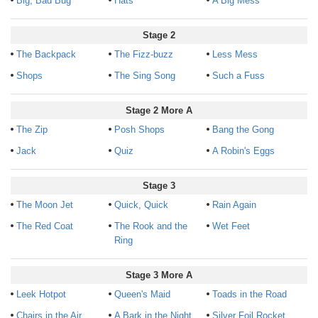
Big, Bad Bug
Hats
A Big Mess
Stage 2
The Backpack
The Fizz-buzz
Less Mess
Shops
The Sing Song
Such a Fuss
Stage 2 More A
The Zip
Posh Shops
Bang the Gong
Jack
Quiz
A Robin's Eggs
Stage 3
The Moon Jet
Quick, Quick
Rain Again
The Red Coat
The Rook and the
Wet Feet
Ring
Stage 3 More A
Leek Hotpot
Queen's Maid
Toads in the Road
Chairs in the Air
A Bark in the Night
Silver Foil Rocket