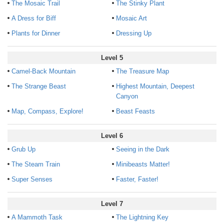
The Mosaic Trail
The Stinky Plant
A Dress for Biff
Mosaic Art
Plants for Dinner
Dressing Up
Level 5
Camel-Back Mountain
The Treasure Map
The Strange Beast
Highest Mountain, Deepest
Canyon
Map, Compass, Explore!
Beast Feasts
Level 6
Grub Up
Seeing in the Dark
The Steam Train
Minibeasts Matter!
Super Senses
Faster, Faster!
Level 7
A Mammoth Task
The Lightning Key