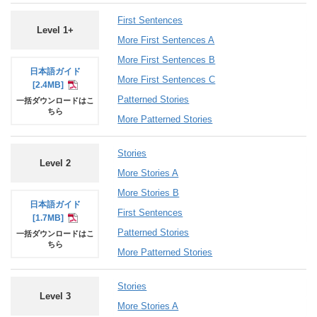
First Sentences
Level 1+
More First Sentences A
More First Sentences B
日本語
ガイド
More First Sentences C
[2.4MB]
Patterned Stories
一括ダウンロードはこ
ちら
More Patterned Stories
Stories
Level 2
More Stories A
More Stories B
日本語
ガイド
First Sentences
[1.7MB]
Patterned Stories
一括ダウンロードはこ
ちら
More Patterned Stories
Stories
Level 3
More Stories A