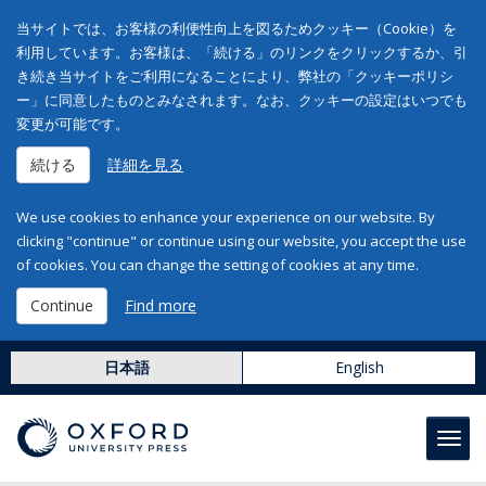
当サイトでは、お客様の利便性向上を図るためクッキー（Cookie）を
利用しています。お客様は、「続ける」のリンクをクリックするか、引
き続き当サイトをご利用になることにより、弊社の「クッキーポリシ
ー」に同意したものとみなされます。なお、クッキーの設定はいつでも
変更が可能です。
続ける
詳細を見る
We use cookies to enhance your experience on our website. By
clicking "continue" or continue using our website, you accept the use
of cookies. You can change the setting of cookies at any time.
Continue
Find more
日本語
English
Toggl
navig