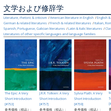
文学および修辞学
Literature, rhetoric & criticism
American literature in English
English &
German & related literatures
French & related literatures
Italian, Ro
Spanish, Portuguese, Galician literatures
Latin & Italic literatures
Cla
Literatures of other specific languages and language families
M
The Epic: A Very
J.R.R. Tolkien: A Very
Sylvia Plath: A Very
S
Short Introduction
Short Introduction
Short Introduction
[
[#753]
[#757]
[#759]
参考価格（税込）:
参考価格（税込）:
参考価格（税込）: