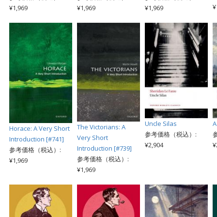
¥
¥1,969
¥1,969
¥1,969
Uncle Silas
A
The Victorians: A
Horace: A Very Short
参考価格（税込）:
Very Short
Introduction [#741]
¥2,904
¥
Introduction [#739]
参考価格（税込）:
参考価格（税込）:
¥1,969
¥1,969