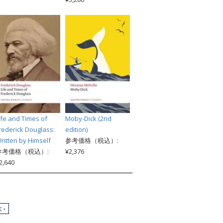
ife and Times of
Moby-Dick (2nd
rederick Douglass:
edition)
ritten by Himself
参考価格（税込）:
参考価格（税込）:
¥2,376
2,640
 ›