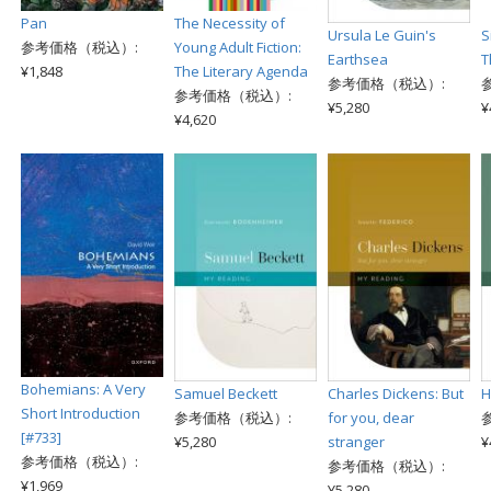
Pan
The Necessity of
Ursula Le Guin's
S
参考価格（税込）:
Young Adult Fiction:
Earthsea
T
¥1,848
The Literary Agenda
参考価格（税込）:
参考価格（税込）:
¥5,280
¥
¥4,620
Bohemians: A Very
Samuel Beckett
Charles Dickens: But
H
Short Introduction
参考価格（税込）:
for you, dear
[#733]
¥5,280
stranger
¥
参考価格（税込）:
参考価格（税込）:
¥1,969
¥5,280