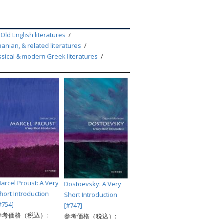
索
 Old English literatures
manian, & related literatures
ssical & modern Greek literatures
arcel Proust: A Very
Dostoevsky: A Very
hort Introduction
Short Introduction
#754]
[#747]
参考価格（税込）:
参考価格（税込）: