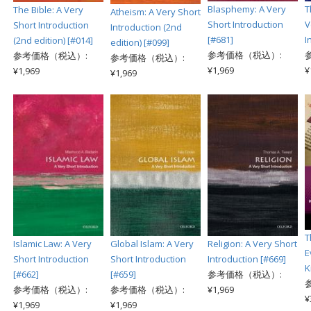
Blasphemy: A Very
T
The Bible: A Very
Atheism: A Very Short
Short Introduction
V
Short Introduction
Introduction (2nd
[#681]
I
(2nd edition) [#014]
edition) [#099]
参考価格（税込）:
参考価格（税込）:
参考価格（税込）:
¥1,969
¥
¥1,969
¥1,969
T
Islamic Law: A Very
Global Islam: A Very
Religion: A Very Short
E
Short Introduction
Short Introduction
Introduction [#669]
[#662]
[#659]
参考価格（税込）:
参考価格（税込）:
参考価格（税込）:
¥1,969
¥
¥1,969
¥1,969