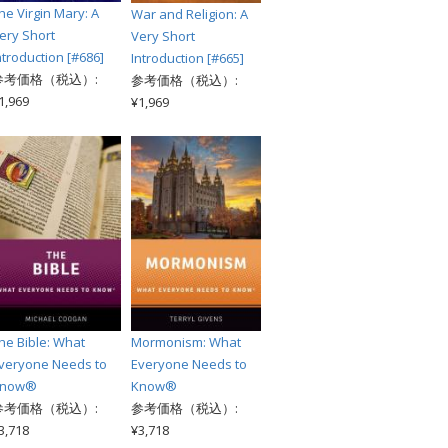
he Virgin Mary: A
War and Religion: A
ery Short
Very Short
ntroduction [#686]
Introduction [#665]
参考価格（税込）:
参考価格（税込）:
1,969
¥1,969
he Bible: What
Mormonism: What
veryone Needs to
Everyone Needs to
Know®
Know®
参考価格（税込）:
参考価格（税込）:
3,718
¥3,718