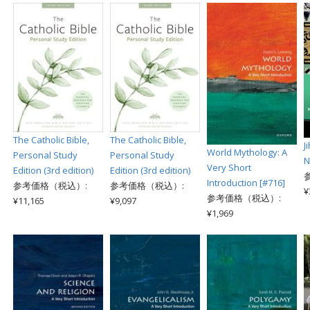
The Catholic Bible,
The Catholic Bible,
J
World Mythology: A
Personal Study
Personal Study
N
Very Short
Edition (3rd edition)
Edition (3rd edition)
Introduction [#716]
参考価格（税込）:
参考価格（税込）:
¥
参考価格（税込）:
¥11,165
¥9,097
¥1,969