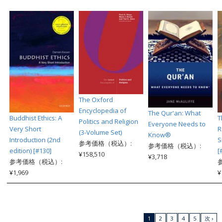
The Oxford
Encyclopedia of
The Qur'an: What
Buddhist Ethics: A
T
Politics and Religion
Everyone Needs to
Very Short
R
(3-Volume Set)
Know®
Introduction (2nd
S
参考価格（税込）:
参考価格（税込）:
edition) [#130]
[
¥158,510
¥3,718
参考価格（税込）:
¥1,969
¥
1
2
3
4
5
次 ›