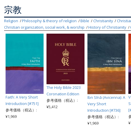
宗教
Religion
Philosophy & theory of religion
Bible
Christianity
Christi
Christian organization, social work, & worship
History of Christianity
The Holy Bible 2023
Coronation Edition
Faith: A Very Short
V
Ibn Sīnā (Avicenna): A
参考価格（税込）:
Introduction [#751]
S
Very Short
¥5,412
参考価格（税込）:
[
Introduction [#736]
¥1,969
参考価格（税込）:
¥
¥1,969