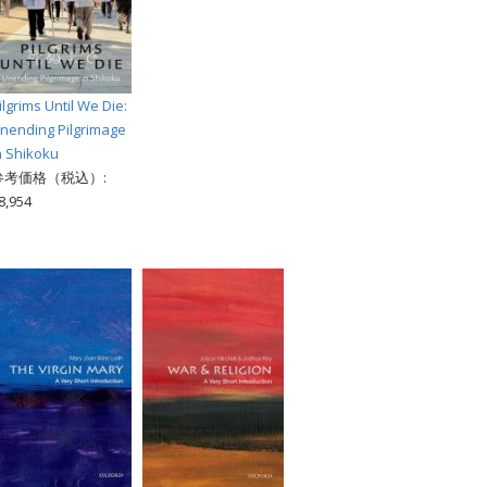
ilgrims Until We Die:
nending Pilgrimage
n Shikoku
参考価格（税込）:
8,954