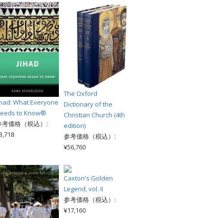
The Oxford
ihad: What Everyone
Dictionary of the
eeds to Know®
Christian Church (4th
参考価格（税込）:
edition)
3,718
参考価格（税込）:
¥56,760
Caxton's Golden
Legend, vol. II
参考価格（税込）:
¥17,160