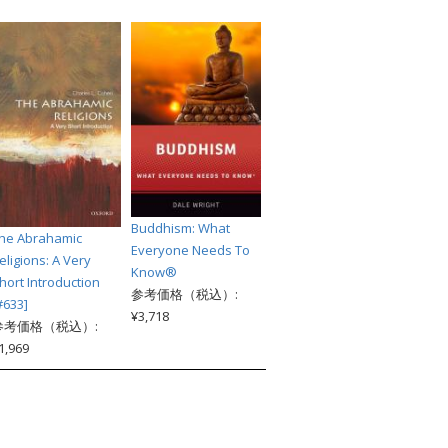
Buddhism: What
he Abrahamic
Everyone Needs To
eligions: A Very
Know®
hort Introduction
参考価格（税込）:
#633]
¥3,718
参考価格（税込）:
1,969