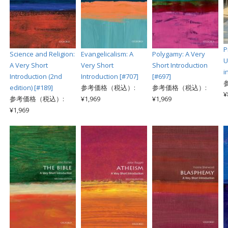
P
Science and Religion:
Evangelicalism: A
Polygamy: A Very
U
A Very Short
Very Short
Short Introduction
i
Introduction (2nd
Introduction [#707]
[#697]
edition) [#189]
参考価格（税込）:
参考価格（税込）:
¥
参考価格（税込）:
¥1,969
¥1,969
¥1,969