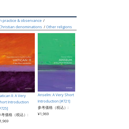
索
an practice & observance
Christian denominations
Other religions
Anselm: A Very Short
atican II: A Very
Introduction [#721]
hort Introduction
参考価格（税込）:
#725]
¥1,969
参考価格（税込）:
1,969