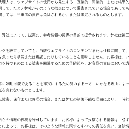
代理人は、ウェブサイトの使用から発生する、直接的、間接的、または結果
関して、たとえ弊社がそのような損失について通告されている場合であって
関しては、当事者の責任は免除されるか、または限定されるものとします。
、弊社によって、誠実に、参考情報の提供の目的で提示されます。弊社は第
ンクを設置していても、当該ウェブサイトのコンテンツまたは仕様に関して
を負ったり承認または容認したりしていることを意味しません。お客様は、
力を持つものによる被害を回避するための予防策を、お客様の責任において
、常に利用可能であることを確実にするため努力する一方、いかなる理由によ
任を負わないものとします。
ム障害、保守または修理の場合、または弊社の制御不能な理由により、一時
自らの情報の投稿を許可しています。お客様によって投稿される情報は、必
とによって、お客様は、そのような情報に関するすべての責任を負い、当該