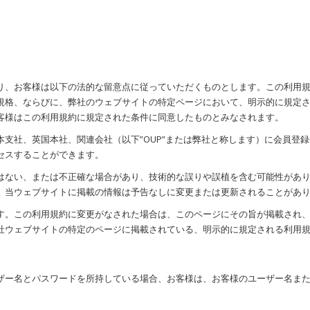
り、お客様は以下の法的な留意点に従っていただくものとします。この利用
規格、ならびに、弊社のウェブサイトの特定ページにおいて、明示的に規定
客様はこの利用規約に規定された条件に同意したものとみなされます。
支社、英国本社、関連会社（以下”OUP”または弊社と称します）に会員登
セスすることができます。
はない、または不正確な場合があり、技術的な誤りや誤植を含む可能性があ
、当ウェブサイトに掲載の情報は予告なしに変更または更新されることがあ
す。この利用規約に変更がなされた場合は、このページにその旨が掲載され、
社ウェブサイトの特定のページに掲載されている、明示的に規定される利用
ザー名とパスワードを所持している場合、お客様は、お客様のユーザー名ま