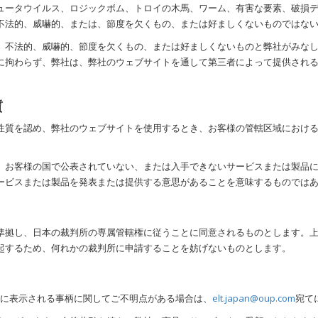
ュータウイルス、ロジックボム、トロイの木馬、ワーム、有害な要素、破損
不法的、威嚇的、または、節度を欠くもの、または好ましくないものではな
、不法的、威嚇的、節度を欠くもの、または好ましくないものと弊社がみな
に拘わらず、弊社は、弊社のウェブサイトを通して第三者によって提供され
質
性質を認め、弊社のウェブサイトを使用するとき、お客様の管轄区域におけ
、お客様の国で公表されていない、または入手できないサービスまたは製品
ービスまたは製品を発表または提供する意思があることを意味するものでは
準拠し、日本の裁判所の専属管轄権に従うことに同意されるものとします。
起するため、何れかの裁判所に申請することを妨げないものとします。
に表示される事柄に関してご不明点がある場合は、
elt.japan@oup.com
宛て