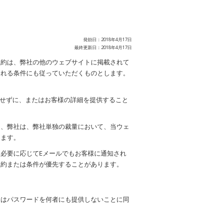
発効日：
2018年4月17日
最終更新日：
2018年4月17日
規約は、弊社の他のウェブサイトに掲載されて
される条件にも従っていただくものとします。
録せずに、またはお客様の詳細を提供すること
り、弊社は、弊社単独の裁量において、当ウェ
ります。
必要に応じてEメールでもお客様に通知され
規約または条件が優先することがあります。
たはパスワードを何者にも提供しないことに同