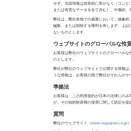
せず、当該情報は技術的に害がなく（コンピ
または有害なデータを全て含む）、中傷的、
弊社は、弊社単独での裁量において、抽象的
編集、または削除する権利を有します。上記
ないものとします
ウェブサイトのグローバルな性
お客様は弊社のウェブサイトのグローバルな
のとします。
弊社が弊社のウェブサイトで公開する情報は
うな情報は、お客様の国で弊社がそれらのサ
準拠法
お客様は、この利用規約が日本の法律にのみ
が、その知的財産権の侵害に関して訴訟を提
質問
弊社のウェブサイト（
www.oupjapan.co.jp
）