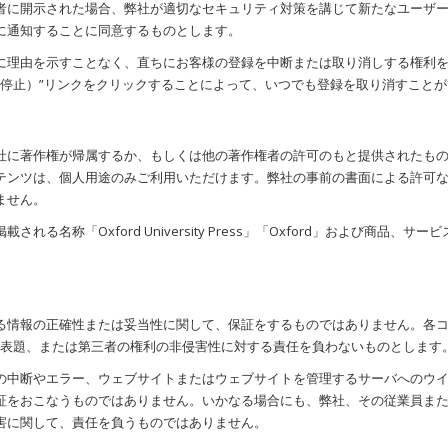
者に開示された場合、弊社が適切なセキュリティ対策を講じて新たなユーザ
に通知することに同意するものとします。
に理由を示すことなく、直ちにお客様の登録を中断または取り消しする権利
e （購買停止）”リンクをクリックすることによって、いつでも登録を取り消すこと
社に著作権が帰属するか、もしくは他の著作権者の許可のもと提供されたも
テンツは、個人用途のみご利用いただけます。弊社の事前の書面による許可
ません。
る名称「Oxford University Press」「Oxford」および商品
る情報の正確性または妥当性に関して、保証をするものではありません。各
、表題、または第三者の権利の非侵害性に対する責任を負わないものとします
の中断やエラー、ウェブサイトまたはウェブサイトを管理するサーバへのウ
証をおこなうものではありません。いかなる場合にも、弊社、その従業員ま
害に関して、責任を負うものではありません。