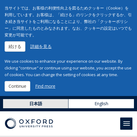
当サイトでは、お客様の利便性向上を図るためクッキー（Cookie）を
利用しています。お客様は、「続ける」のリンクをクリックするか、引
き続き当サイトをご利用になることにより、弊社の「クッキーポリシ
ー」に同意したものとみなされます。なお、クッキーの設定はいつでも
変更が可能です。
続ける
詳細を見る
We use cookies to enhance your experience on our website. By
clicking "continue" or continue using our website, you accept the use
of cookies. You can change the setting of cookies at any time.
Continue
Find more
日本語
English
Toggl
navig