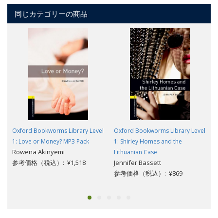
同じカテゴリーの商品
Oxford Bookworms Library Level
Oxford Bookworms Library Level
1: Love or Money? MP3 Pack
1: Shirley Homes and the
Rowena Akinyemi
Lithuanian Case
参考価格（税込）: ¥1,518
Jennifer Bassett
参考価格（税込）: ¥869