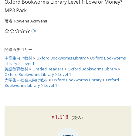
Oxford Bookworms Library Level 1: Love or Money?
MP3 Pack
著者:
Rowena Akinyemi
(0)
関連カテゴリー
中高生向け教材
>
Oxford Bookworms Library
>
Oxford Bookworms
Library
>
Level 1
英語教育教材
>
Graded Readers
>
Oxford Bookworms Library
>
Oxford Bookworms Library
>
Level 1
大学生～社会人向け教材
>
Oxford Bookworms Library
>
Oxford
Bookworms Library
>
Level 1
¥1,518
（税込）