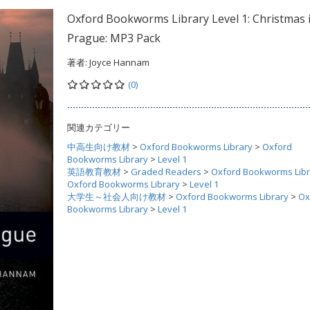
Oxford Bookworms Library Level 1: Christmas 
Prague: MP3 Pack
著者:
Joyce Hannam
(0)
関連カテゴリー
中高生向け教材
>
Oxford Bookworms Library
>
Oxford
Bookworms Library
>
Level 1
英語教育教材
>
Graded Readers
>
Oxford Bookworms Libr
Oxford Bookworms Library
>
Level 1
大学生～社会人向け教材
>
Oxford Bookworms Library
>
Ox
Bookworms Library
>
Level 1