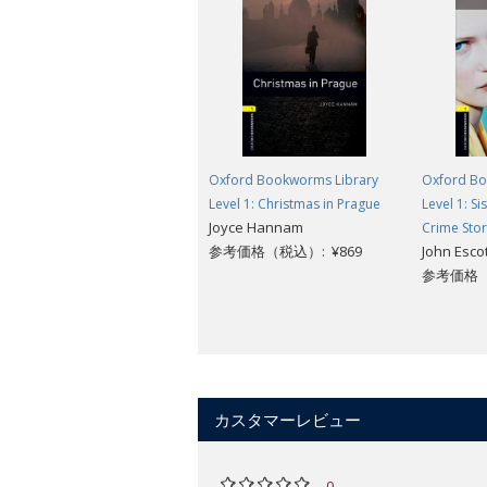
Oxford Bookworms Library
Oxford Bo
Level 1: Christmas in Prague
Level 1: S
Joyce Hannam
Crime Stor
参考価格（税込）: ¥869
John Escot
参考価格（
カスタマーレビュー
0