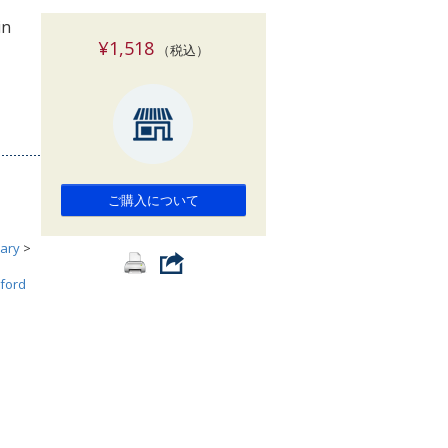
索
in
¥1,518
（税込）
ご購入について
ary
>
ford