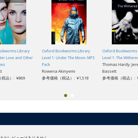
okworms Library
Oxford Bookworms Library
Oxford Bookworms 
ister Love and Other
Level 1: Under The Moon: MP3
Level 1: The Wither
Thomas Hardy; Jen
ies
Pack
t
Rowena Akinyemi
Bassett
税込）: ¥869
参考価格（税込）: ¥1,518
参考価格（税込）: ¥
まだレビューはありません