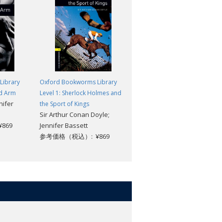
Library
Oxford Bookworms Library
Oxford Bookworms Library
ed Arm
Level 1: Sherlock Holmes and
Level 1: Little Lord Fauntleroy:
nifer
the Sport of Kings
MP3 Pack
Sir Arthur Conan Doyle;
Frances Hodgson Burnett
869
Jennifer Bassett
参考価格（税込）: ¥1,518
参考価格（税込）: ¥869