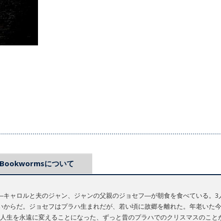
Bookwormsについて
―キャロルと夫のジャン、ジャンの父親のジョセフ―が朝食を食べている。3
いからだ。ジョセフはプラハ生まれだが、若い頃に故郷を離れた。年老いた
人生を永遠に変えることになった、ずっと昔のプラハでのクリスマスのこと