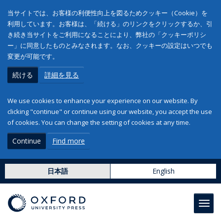
当サイトでは、お客様の利便性向上を図るためクッキー（Cookie）を
利用しています。お客様は、「続ける」のリンクをクリックするか、引
き続き当サイトをご利用になることにより、弊社の「クッキーポリシ
ー」に同意したものとみなされます。なお、クッキーの設定はいつでも
変更が可能です。
続ける
詳細を見る
We use cookies to enhance your experience on our website. By
clicking "continue" or continue using our website, you accept the use
of cookies. You can change the setting of cookies at any time.
Continue
Find more
日本語
English
Toggl
navig