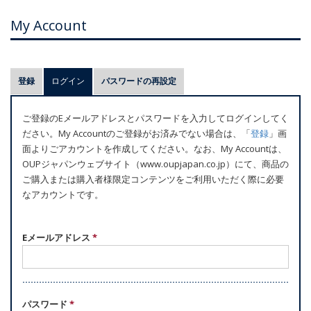
My Account
プ
登録
ログイン
(アクティブなタブ)
パスワードの再設定
ラ
イ
ご登録のEメールアドレスとパスワードを入力してログインしてく
マ
ださい。My Accountのご登録がお済みでない場合は、「
登録
」画
リ
面よりごアカウントを作成してください。なお、My Accountは、
ー
OUPジャパンウェブサイト（www.oupjapan.co.jp）にて、商品の
ご購入または購入者様限定コンテンツをご利用いただく際に必要
タ
なアカウントです。
ブ
Eメールアドレス
*
パスワード
*