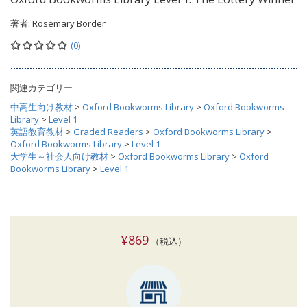
著者:
Rosemary Border
(0)
関連カテゴリー
中高生向け教材
>
Oxford Bookworms Library
>
Oxford Bookworms
Library
>
Level 1
英語教育教材
>
Graded Readers
>
Oxford Bookworms Library
>
Oxford Bookworms Library
>
Level 1
大学生～社会人向け教材
>
Oxford Bookworms Library
>
Oxford
Bookworms Library
>
Level 1
¥869
（税込）