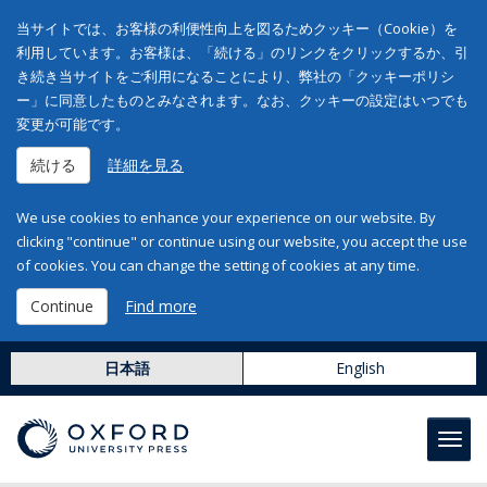
当サイトでは、お客様の利便性向上を図るためクッキー（Cookie）を
利用しています。お客様は、「続ける」のリンクをクリックするか、引
き続き当サイトをご利用になることにより、弊社の「クッキーポリシ
ー」に同意したものとみなされます。なお、クッキーの設定はいつでも
変更が可能です。
続ける
詳細を見る
We use cookies to enhance your experience on our website. By
clicking "continue" or continue using our website, you accept the use
of cookies. You can change the setting of cookies at any time.
Continue
Find more
日本語
English
Toggl
navig