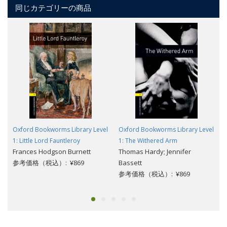
同じカテゴリーの商品
Oxford Bookworms Library Level
Oxford Bookworms Library Level
1: Little Lord Fauntleroy
1: The Withered Arm
Frances Hodgson Burnett
Thomas Hardy; Jennifer
参考価格（税込）: ¥869
Bassett
参考価格（税込）: ¥869