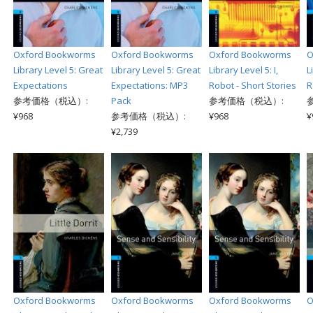
Oxford Bookworms
Oxford Bookworms
Oxford Bookworms
O
Library Level 5: Great
Library Level 5: Great
Library Level 5: I,
L
Expectations
Expectations: MP3
Robot - Short Stories
R
参考価格（税込）:
Pack
参考価格（税込）:
¥968
参考価格（税込）:
¥968
¥
¥2,739
Oxford Bookworms
Oxford Bookworms
Oxford Bookworms
O