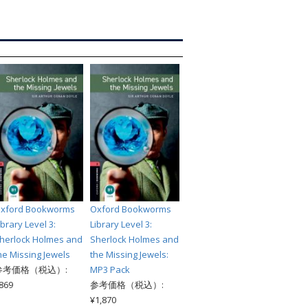
索
xford Bookworms
Oxford Bookworms
ibrary Level 3:
Library Level 3:
herlock Holmes and
Sherlock Holmes and
he Missing Jewels
the Missing Jewels:
参考価格（税込）:
MP3 Pack
869
参考価格（税込）:
¥1,870