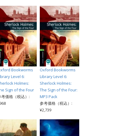
xford Bookworms
Oxford Bookworms
ibrary Level 6:
Library Level 6:
herlock Holmes:
Sherlock Holmes:
he Sign of the Four
The Sign of the Four:
参考価格（税込）:
MP3 Pack
968
参考価格（税込）:
¥2,739