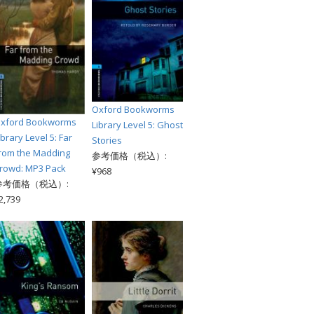
Oxford Bookworms
xford Bookworms
Library Level 5: Ghost
ibrary Level 5: Far
Stories
rom the Madding
参考価格（税込）:
rowd: MP3 Pack
¥968
参考価格（税込）:
2,739