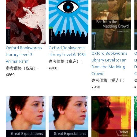
Oxford Bookworms
Oxford Bookworms
Oxford Bookworms
O
Library Level 3:
Library Level 6: 1984
Library Level 5: Far
L
Animal Farm
参考価格（税込）:
From the Madding
F
参考価格（税込）:
¥968
Crowd
C
¥869
参考価格（税込）:
¥968
¥