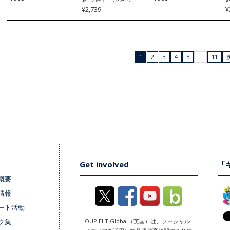
¥2,739
¥
1
2
3
4
5
…
11
次
Get involved
「キ
概要
情報
ート活動
ク集
OUP ELT Global（英国）は、ソーシャル