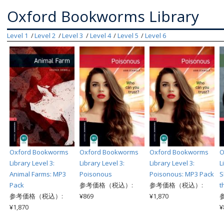
Oxford Bookworms Library
Level 1
Level 2
Level 3
Level 4
Level 5
Level 6
Oxford Bookworms
Oxford Bookworms
Oxford Bookworms
O
Library Level 3:
Library Level 3:
Library Level 3:
L
Animal Farms: MP3
Poisonous
Poisonous: MP3 Pack
S
Pack
参考価格（税込）:
参考価格（税込）:
t
参考価格（税込）:
¥869
¥1,870
¥1,870
¥