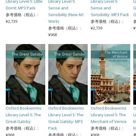
Library Level 5: Little
Library Level 5:
Library Level 5:
L
Dorrit: MP3 Pack
Sense and
Sense and
G
参考価格（税込）:
Sensibility (New Art
Sensibility: MP3 Pack
O
¥2,739
Work)
参考価格（税込）:
参考価格（税込）:
¥2,739
¥
¥968
Oxford Bookworms
Oxford Bookworms
Oxford Bookworms
O
Library Level 5: The
Library Level 5: The
Library Level 5: The
L
Great Gatsby
Great Gatsby: MP3
Merchant of Venice
M
参考価格（税込）:
Pack
参考価格（税込）:
M
¥968
参考価格（税込）:
¥968