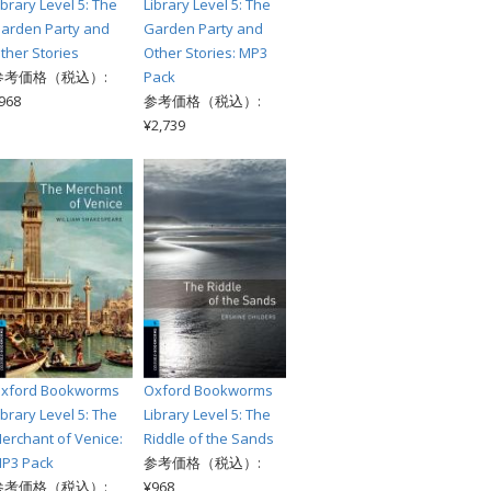
ibrary Level 5: The
Library Level 5: The
arden Party and
Garden Party and
ther Stories
Other Stories: MP3
参考価格（税込）:
Pack
968
参考価格（税込）:
¥2,739
xford Bookworms
Oxford Bookworms
ibrary Level 5: The
Library Level 5: The
erchant of Venice:
Riddle of the Sands
P3 Pack
参考価格（税込）:
参考価格（税込）:
¥968