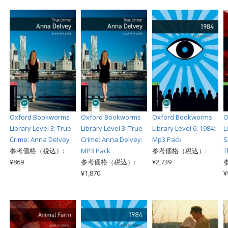
Oxford Bookworms
Oxford Bookworms
Oxford Bookworms
O
Library Level 3: True
Library Level 3: True
Library Level 6: 1984:
L
Crime: Anna Delvey
Crime: Anna Delvey:
Mp3 Pack
S
参考価格（税込）:
MP3 Pack
参考価格（税込）:
T
¥869
参考価格（税込）:
¥2,739
¥1,870
¥