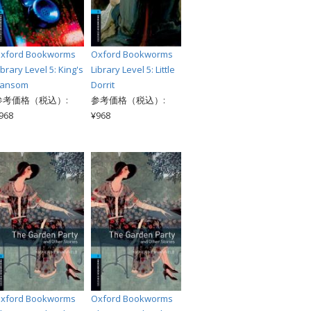
xford Bookworms
Oxford Bookworms
ibrary Level 5: King's
Library Level 5: Little
ansom
Dorrit
参考価格（税込）:
参考価格（税込）:
968
¥968
xford Bookworms
Oxford Bookworms