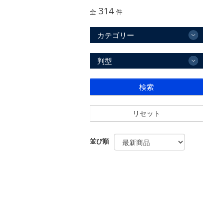
314
全
件
カテゴリー
判型
検索
リセット
並び順