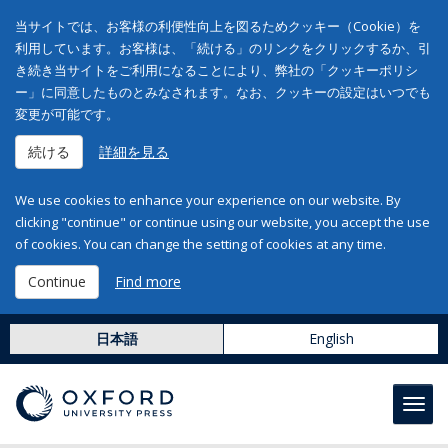
当サイトでは、お客様の利便性向上を図るためクッキー（Cookie）を
利用しています。お客様は、「続ける」のリンクをクリックするか、引
き続き当サイトをご利用になることにより、弊社の「クッキーポリシ
ー」に同意したものとみなされます。なお、クッキーの設定はいつでも
変更が可能です。
続ける
詳細を見る
We use cookies to enhance your experience on our website. By
clicking "continue" or continue using our website, you accept the use
of cookies. You can change the setting of cookies at any time.
Continue
Find more
日本語
English
Toggl
navig