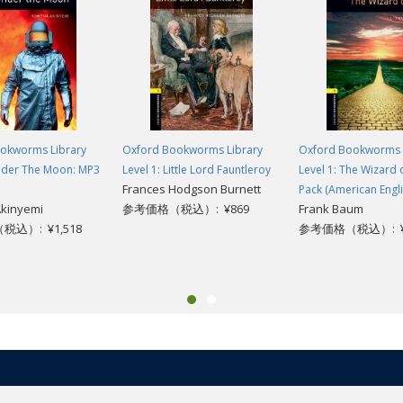
okworms Library
Oxford Bookworms Library
Oxford Bookworms 
Under The Moon: MP3
Level 1: Little Lord Fauntleroy
Level 1: The Wizard 
Frances Hodgson Burnett
Pack (American Engli
kinyemi
参考価格（税込）: ¥869
Frank Baum
込）: ¥1,518
参考価格（税込）: ¥1