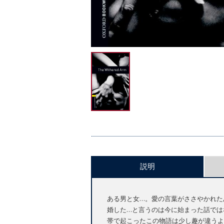
説明
ある男と女…。愛の言葉がささやかれた
婚した…と言うのは今に始まった話では
帯で起こったこの物語は少し趣が違うよ