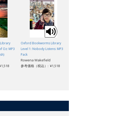
Library
Oxford Bookworms Library
Oxford Bookworms Library
of Oz: MP3
Level 1: Nobody Listens: MP3
Level 1: The Withered Arm
Thomas Hardy; Jennifer
sh)
Pack
Rowena Wakefield
Bassett
,518
参考価格（税込）: ¥1,518
参考価格（税込）: ¥869