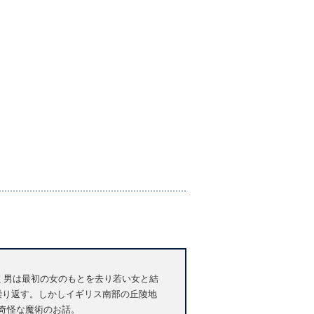
く男は最初の女のもとを去り若い女と結
繰り返す。しかしイギリス南部の丘陵地
奇怪な魔術のお話。