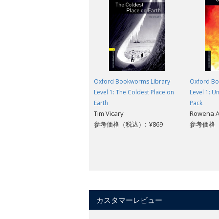
Oxford Bookworms Library
Oxford Bo
Level 1: The Coldest Place on
Level 1: 
Earth
Pack
Tim Vicary
Rowena A
参考価格（税込）: ¥869
参考価格（税
カスタマーレビュー