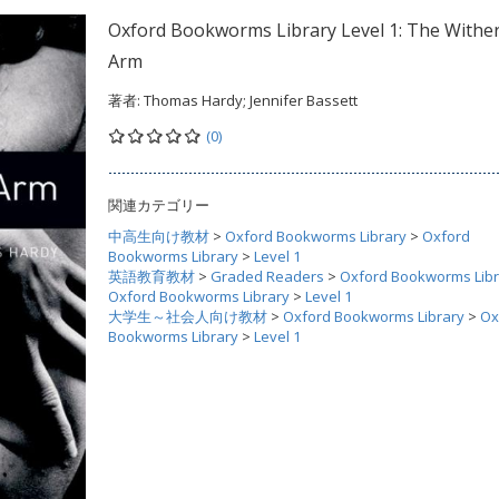
Oxford Bookworms Library Level 1: The Withe
Arm
著者:
Thomas Hardy; Jennifer Bassett
(0)
関連カテゴリー
中高生向け教材
>
Oxford Bookworms Library
>
Oxford
Bookworms Library
>
Level 1
英語教育教材
>
Graded Readers
>
Oxford Bookworms Libr
Oxford Bookworms Library
>
Level 1
大学生～社会人向け教材
>
Oxford Bookworms Library
>
Ox
Bookworms Library
>
Level 1