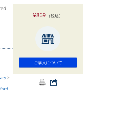
索
red
¥869
（税込）
ご購入について
ary
>
ford