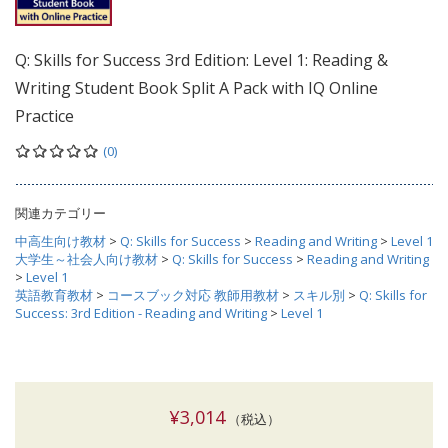
Q: Skills for Success 3rd Edition: Level 1: Reading &
Writing Student Book Split A Pack with IQ Online
Practice
(0)
関連カテゴリー
中高生向け教材
>
Q: Skills for Success
>
Reading and Writing
>
Level 1
大学生～社会人向け教材
>
Q: Skills for Success
>
Reading and Writing
>
Level 1
英語教育教材
>
コースブック対応 教師用教材
>
スキル別
>
Q: Skills for
Success: 3rd Edition - Reading and Writing
>
Level 1
¥3,014
（税込）