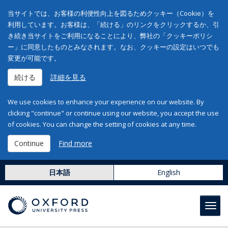
当サイトでは、お客様の利便性向上を図るためクッキー（Cookie）を
利用しています。お客様は、「続ける」のリンクをクリックするか、引
き続き当サイトをご利用になることにより、弊社の「クッキーポリシ
ー」に同意したものとみなされます。なお、クッキーの設定はいつでも
変更が可能です。
続ける
詳細を見る
We use cookies to enhance your experience on our website. By
clicking "continue" or continue using our website, you accept the use
of cookies. You can change the setting of cookies at any time.
Continue
Find more
日本語
English
Toggl
navig