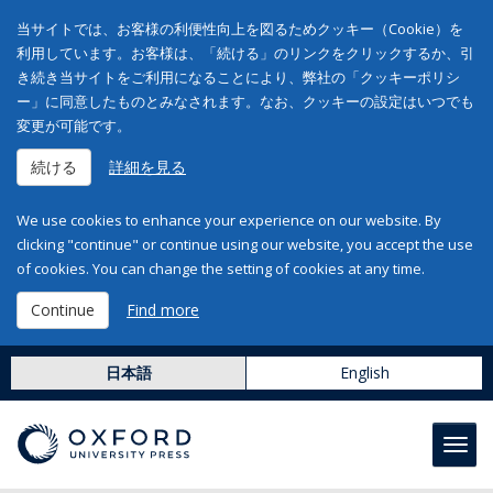
当サイトでは、お客様の利便性向上を図るためクッキー（Cookie）を
利用しています。お客様は、「続ける」のリンクをクリックするか、引
き続き当サイトをご利用になることにより、弊社の「クッキーポリシ
ー」に同意したものとみなされます。なお、クッキーの設定はいつでも
変更が可能です。
続ける
詳細を見る
We use cookies to enhance your experience on our website. By
clicking "continue" or continue using our website, you accept the use
of cookies. You can change the setting of cookies at any time.
Continue
Find more
日本語
English
Toggl
navig