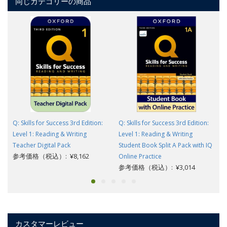
同じカテゴリーの商品
Q: Skills for Success 3rd Edition:
Q: Skills for Success 3rd Edition:
Level 1: Reading & Writing
Level 1: Reading & Writing
Teacher Digital Pack
Student Book Split A Pack with IQ
参考価格（税込）: ¥8,162
Online Practice
参考価格（税込）: ¥3,014
カスタマーレビュー