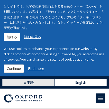
当サイトでは、お客様の利便性向上を図るためクッキー（Cookie）を
利用しています。お客様は、「続ける」のリンクをクリックするか、引
き続き当サイトをご利用になることにより、弊社の「クッキーポリシ
ー」に同意したものとみなされます。なお、クッキーの設定はいつでも
変更が可能です。
続ける
詳細を見る
We use cookies to enhance your experience on our website. By
clicking "continue" or continue using our website, you accept the use
of cookies. You can change the setting of cookies at any time.
Continue
Find more
日本語
English
Toggl
navig