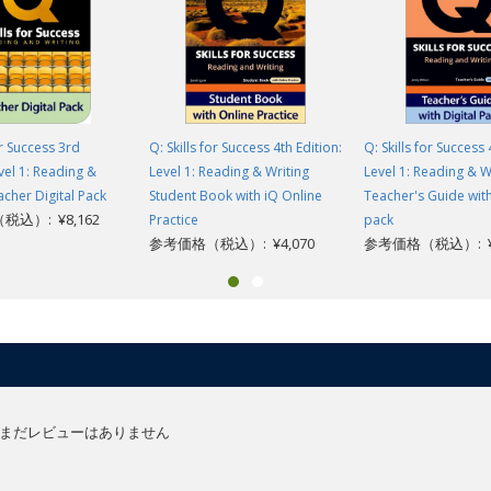
or Success 3rd
Q: Skills for Success 4th Edition:
Q: Skills for Success 
evel 1: Reading &
Level 1: Reading & Writing
Level 1: Reading & W
acher Digital Pack
Student Book with iQ Online
Teacher's Guide with
込）: ¥8,162
Practice
pack
参考価格（税込）: ¥4,070
参考価格（税込）: ¥1
まだレビューはありません