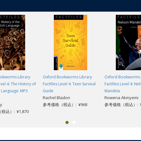
okworms Library
Oxford Bookworms Library
Oxford Bookworms 
evel 4: The History of
Factfiles Level 4: Teen Survival
Factfiles Level 4: Ne
h Language: MP3
Guide
Mandela
Rachel Bladon
Rowena Akinyemi
ey
参考価格（税込）: ¥968
参考価格（税込）: ¥
込）: ¥1,870