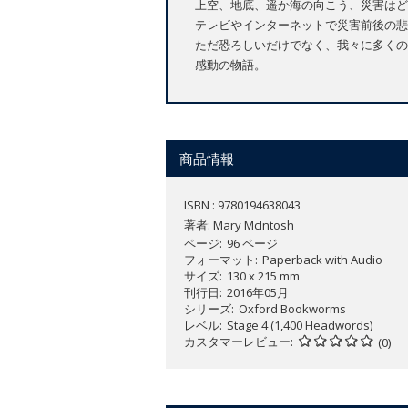
上空、地底、遥か海の向こう、災害はど
テレビやインターネットで災害前後の悲
ただ恐ろしいだけでなく、我々に多くの
感動の物語。
商品情報
ISBN : 9780194638043
著者:
Mary McIntosh
ページ
96 ページ
フォーマット
Paperback with Audio
サイズ
130 x 215 mm
刊行日
2016年05月
シリーズ
Oxford Bookworms
レベル
Stage 4 (1,400 Headwords)
カスタマーレビュー
(0)