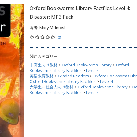
Oxford Bookworms Library Factfiles Level 4:
Disaster: MP3 Pack
著者:
Mary McIntosh
(0)
関連カテゴリー
中高生向け教材
>
Oxford Bookworms Library
>
Oxford
Bookworms Library Factfiles
>
Level 4
英語教育教材
>
Graded Readers
>
Oxford Bookworms Libr
Oxford Bookworms Library Factfiles
>
Level 4
大学生～社会人向け教材
>
Oxford Bookworms Library
>
Ox
Bookworms Library Factfiles
>
Level 4