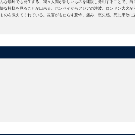
んな場所でも発生する。我々人間が新しいものを建設し発明することで、自
惨な模様を見ることが出来る。ポンペイからアジアの津波、ロンドン大火か
ものを教えてくれている。災害がもたらす恐怖、痛み、喪失感、死に果敢に