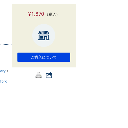
索
¥1,870
（税込）
ご購入について
ary
>
ford