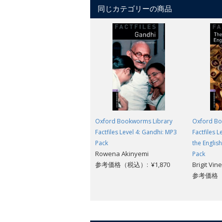
同じカテゴリーの商品
Oxford Bookworms Library
Oxford Bo
Factfiles Level 4: Gandhi: MP3
Factfiles L
Pack
the Englis
Rowena Akinyemi
Pack
参考価格（税込）: ¥1,870
Brigit Vin
参考価格（税