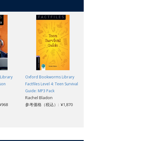
Library
Oxford Bookworms Library
Oxford Bookworms Library
lson
Factfiles Level 4: Teen Survival
Factfiles Level 4: Nelson
Guide: MP3 Pack
Mandela: MP3 Pack
Rachel Bladon
Rowena Akinyemi
968
参考価格（税込）: ¥1,870
参考価格（税込）: ¥1,870