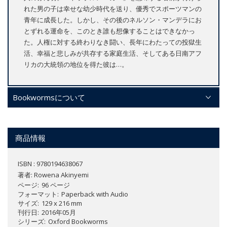
れた男の子は幸せな幼少時代を送り、優秀でスポーツマンの
青年に成長した。しかし、その後のネルソン・マンデラにお
とずれる運命を、このとき誰も想像することはできなかっ
た。人権に対する終わりなき闘い、長年にわたっての投獄生
活、幸福と悲しみが共存する家庭生活、そしてある日南アフ
リカの大統領の地位を得た彼は…。
Bookwormsについて
商品情報
ISBN : 9780194638067
著者:
Rowena Akinyemi
ページ
96 ページ
フォーマット
Paperback with Audio
サイズ
129 x 216 mm
刊行日
2016年05月
シリーズ
Oxford Bookworms