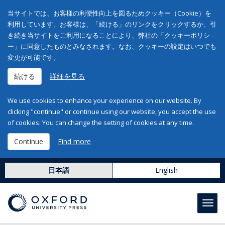
当サイトでは、お客様の利便性向上を図るためクッキー（Cookie）を
利用しています。お客様は、「続ける」のリンクをクリックするか、引
き続き当サイトをご利用になることにより、弊社の「クッキーポリシ
ー」に同意したものとみなされます。なお、クッキーの設定はいつでも
変更が可能です。
続ける
詳細を見る
We use cookies to enhance your experience on our website. By
clicking "continue" or continue using our website, you accept the use
of cookies. You can change the setting of cookies at any time.
Continue
Find more
日本語
English
Toggl
navig