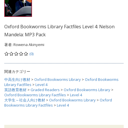
Oxford Bookworms Library Factfiles Level 4: Nelson
Mandela: MP3 Pack
著者:
Rowena Akinyemi
(0)
関連カテゴリー
中高生向け教材
>
Oxford Bookworms Library
>
Oxford Bookworms
Library Factfiles
>
Level 4
英語教育教材
>
Graded Readers
>
Oxford Bookworms Library
>
Oxford Bookworms Library Factfiles
>
Level 4
大学生～社会人向け教材
>
Oxford Bookworms Library
>
Oxford
Bookworms Library Factfiles
>
Level 4