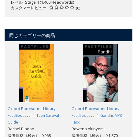
レベル
Stage 4 (1,400 Headwords)
カスタマーレビュー
(0)
同じカテゴリーの商品
Oxford Bookworms Library
Oxford Bookworms Library
Factfiles Level 4: Teen Survival
Factfiles Level 4: Gandhi: MP3
Guide
Pack
Rachel Bladon
Rowena Akinyemi
参考価格（税込）: ¥968
参考価格（税込）: ¥1,870