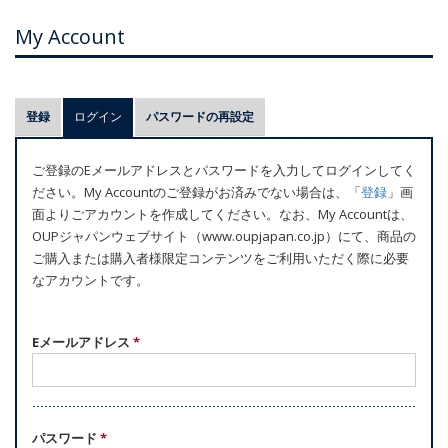
My Account
プ
登録
ログイン
(アクティブなタブ)
パスワードの再設定
ラ
イ
ご登録のEメールアドレスとパスワードを入力してログインしてく
マ
ださい。My Accountのご登録がお済みでない場合は、「
登録
」画
リ
面よりごアカウントを作成してください。なお、My Accountは、
ー
OUPジャパンウェブサイト（www.oupjapan.co.jp）にて、商品の
ご購入または購入者様限定コンテンツをご利用いただく際に必要
タ
なアカウントです。
ブ
Eメールアドレス
*
パスワード
*