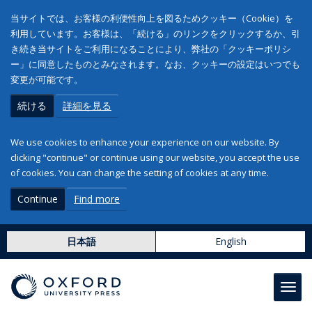
当サイトでは、お客様の利便性向上を図るためクッキー（Cookie）を
利用しています。お客様は、「続ける」のリンクをクリックするか、引
き続き当サイトをご利用になることにより、弊社の「クッキーポリシ
ー」に同意したものとみなされます。なお、クッキーの設定はいつでも
変更が可能です。
続ける
詳細を見る
We use cookies to enhance your experience on our website. By
clicking "continue" or continue using our website, you accept the use
of cookies. You can change the setting of cookies at any time.
Continue
Find more
日本語
English
Toggl
navig