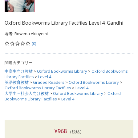
Oxford Bookworms Library Factfiles Level 4: Gandhi
著者:
Rowena Akinyemi
(0)
関連カテゴリー
中高生向け教材
>
Oxford Bookworms Library
>
Oxford Bookworms
Library Factfiles
>
Level 4
英語教育教材
>
Graded Readers
>
Oxford Bookworms Library
>
Oxford Bookworms Library Factfiles
>
Level 4
大学生～社会人向け教材
>
Oxford Bookworms Library
>
Oxford
Bookworms Library Factfiles
>
Level 4
¥968
（税込）