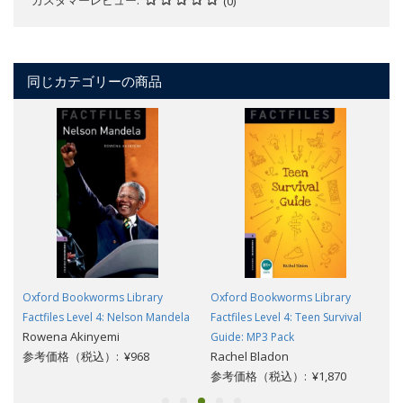
(0)
同じカテゴリーの商品
Oxford Bookworms Library
Oxford Bookworms Library
Factfiles Level 4: Nelson Mandela
Factfiles Level 4: Teen Survival
Rowena Akinyemi
Guide: MP3 Pack
参考価格（税込）: ¥968
Rachel Bladon
参考価格（税込）: ¥1,870