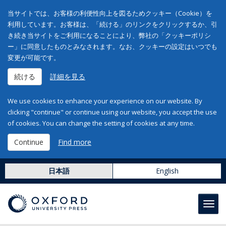
当サイトでは、お客様の利便性向上を図るためクッキー（Cookie）を
利用しています。お客様は、「続ける」のリンクをクリックするか、引
き続き当サイトをご利用になることにより、弊社の「クッキーポリシ
ー」に同意したものとみなされます。なお、クッキーの設定はいつでも
変更が可能です。
続ける
詳細を見る
We use cookies to enhance your experience on our website. By
clicking "continue" or continue using our website, you accept the use
of cookies. You can change the setting of cookies at any time.
Continue
Find more
日本語
English
Toggl
navig