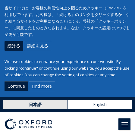
当サイトでは、お客様の利便性向上を図るためクッキー（Cookie）を
利用しています。お客様は、「続ける」のリンクをクリックするか、引
き続き当サイトをご利用になることにより、弊社の「クッキーポリシ
ー」に同意したものとみなされます。なお、クッキーの設定はいつでも
変更が可能です。
続ける
詳細を見る
We use cookies to enhance your experience on our website. By
clicking "continue" or continue using our website, you accept the use
of cookies. You can change the setting of cookies at any time.
Continue
Find more
日本語
English
Toggl
navig