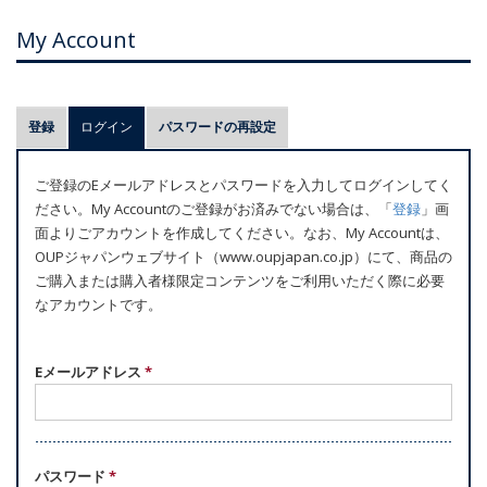
My Account
プ
登録
ログイン
(アクティブなタブ)
パスワードの再設定
ラ
イ
ご登録のEメールアドレスとパスワードを入力してログインしてく
マ
ださい。My Accountのご登録がお済みでない場合は、「
登録
」画
リ
面よりごアカウントを作成してください。なお、My Accountは、
ー
OUPジャパンウェブサイト（www.oupjapan.co.jp）にて、商品の
ご購入または購入者様限定コンテンツをご利用いただく際に必要
タ
なアカウントです。
ブ
Eメールアドレス
*
パスワード
*