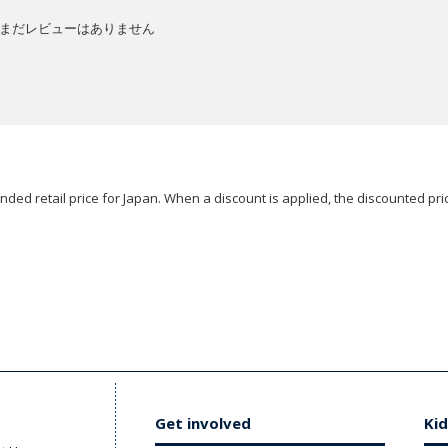
まだレビューはありません
ded retail price for Japan. When a discount is applied, the discounted pric
Get involved
Kid