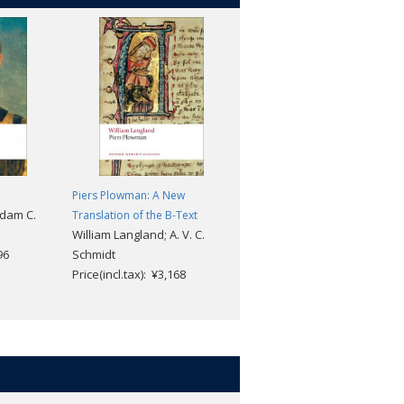
Piers Plowman: A New
Milton's Poetical Thought: The
Adam C.
Translation of the B-Text
Literary Agenda
William Langland; A. V. C.
Maggie Kilgour
96
Schmidt
Price(incl.tax): ¥4,620
Price(incl.tax): ¥3,168