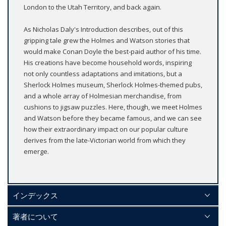
London to the Utah Territory, and back again.
As Nicholas Daly's Introduction describes, out of this
gripping tale grew the Holmes and Watson stories that
would make Conan Doyle the best-paid author of his time.
His creations have become household words, inspiring
not only countless adaptations and imitations, but a
Sherlock Holmes museum, Sherlock Holmes-themed pubs,
and a whole array of Holmesian merchandise, from
cushions to jigsaw puzzles. Here, though, we meet Holmes
and Watson before they became famous, and we can see
how their extraordinary impact on our popular culture
derives from the late-Victorian world from which they
emerge.
インデックス
著者について