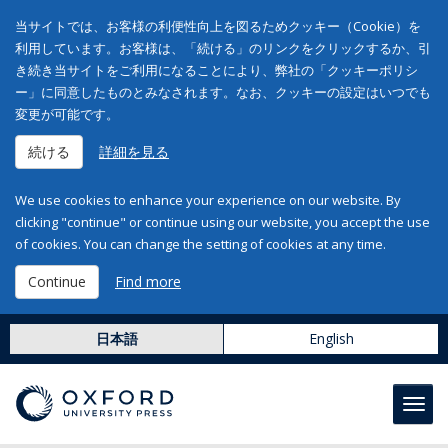
当サイトでは、お客様の利便性向上を図るためクッキー（Cookie）を
利用しています。お客様は、「続ける」のリンクをクリックするか、引
き続き当サイトをご利用になることにより、弊社の「クッキーポリシ
ー」に同意したものとみなされます。なお、クッキーの設定はいつでも
変更が可能です。
続ける
詳細を見る
We use cookies to enhance your experience on our website. By
clicking "continue" or continue using our website, you accept the use
of cookies. You can change the setting of cookies at any time.
Continue
Find more
日本語
English
Toggl
navig