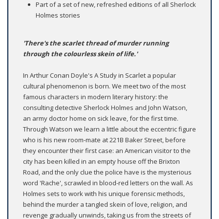
Part of a set of new, refreshed editions of all Sherlock
Holmes stories
'There's the scarlet thread of murder running
through the colourless skein of life.'
In Arthur Conan Doyle's A Study in Scarlet a popular
cultural phenomenon is born. We meet two of the most
famous characters in modern literary history: the
consulting detective Sherlock Holmes and John Watson,
an army doctor home on sick leave, for the first time.
Through Watson we learn a little about the eccentric figure
who is his new room-mate at 221B Baker Street, before
they encounter their first case: an American visitor to the
city has been killed in an empty house off the Brixton
Road, and the only clue the police have is the mysterious
word 'Rache', scrawled in blood-red letters on the wall. As
Holmes sets to work with his unique forensic methods,
behind the murder a tangled skein of love, religion, and
revenge gradually unwinds, taking us from the streets of