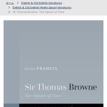
ホーム
English & Old English literatures
English & Old English (Anglo-Saxon) literatures
Sir Thomas Browne: The Opium of Time