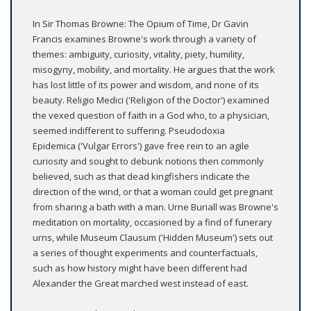
In Sir Thomas Browne: The Opium of Time, Dr Gavin
Francis examines Browne's work through a variety of
themes: ambiguity, curiosity, vitality, piety, humility,
misogyny, mobility, and mortality. He argues that the work
has lost little of its power and wisdom, and none of its
beauty. Religio Medici ('Religion of the Doctor') examined
the vexed question of faith in a God who, to a physician,
seemed indifferent to suffering. Pseudodoxia
Epidemica ('Vulgar Errors') gave free rein to an agile
curiosity and sought to debunk notions then commonly
believed, such as that dead kingfishers indicate the
direction of the wind, or that a woman could get pregnant
from sharing a bath with a man. Urne Buriall was Browne's
meditation on mortality, occasioned by a find of funerary
urns, while Museum Clausum ('Hidden Museum') sets out
a series of thought experiments and counterfactuals,
such as how history might have been different had
Alexander the Great marched west instead of east.