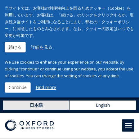
当サイトでは、お客様の利便性向上を図るためクッキー（Cookie）を
利用しています。お客様は、「続ける」のリンクをクリックするか、引
き続き当サイトをご利用になることにより、弊社の「クッキーポリシ
ー」に同意したものとみなされます。なお、クッキーの設定はいつでも
変更が可能です。
続ける
詳細を見る
We use cookies to enhance your experience on our website. By
clicking "continue" or continue using our website, you accept the use
of cookies. You can change the setting of cookies at any time.
Continue
Find more
日本語
English
Toggl
navig