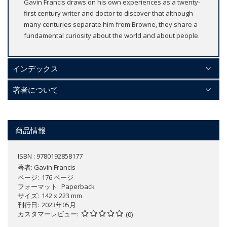
Gavin Francis draws on his own experiences as a twenty-
first century writer and doctor to discover that although
many centuries separate him from Browne, they share a
fundamental curiosity about the world and about people.
インデックス
著者について
商品情報
ISBN : 9780192858177
著者:
Gavin Francis
ページ
176 ページ
フォーマット
Paperback
サイズ
142 x 223 mm
刊行日
2023年05月
カスタマーレビュー
(0)