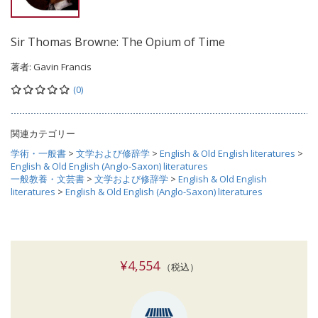
Sir Thomas Browne: The Opium of Time
著者:
Gavin Francis
(0)
関連カテゴリー
学術・一般書
>
文学および修辞学
>
English & Old English literatures
>
English & Old English (Anglo-Saxon) literatures
一般教養・文芸書
>
文学および修辞学
>
English & Old English
literatures
>
English & Old English (Anglo-Saxon) literatures
¥4,554
（税込）