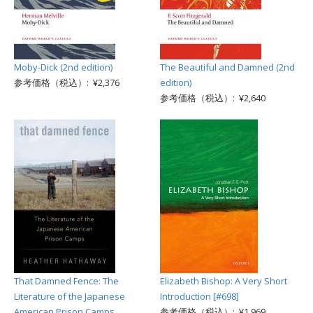
Moby-Dick (2nd edition)
The Beautiful and Damned (2nd
参考価格（税込）: ¥2,376
edition)
参考価格（税込）: ¥2,640
That Damned Fence: The
Elizabeth Bishop: A Very Short
Literature of the Japanese
Introduction [#698]
American Prison Camps
参考価格（税込）: ¥1,969