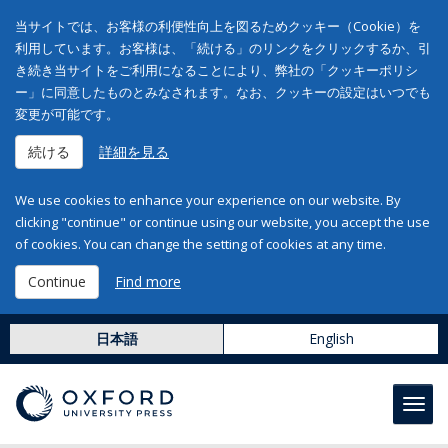
当サイトでは、お客様の利便性向上を図るためクッキー（Cookie）を
利用しています。お客様は、「続ける」のリンクをクリックするか、引
き続き当サイトをご利用になることにより、弊社の「クッキーポリシ
ー」に同意したものとみなされます。なお、クッキーの設定はいつでも
変更が可能です。
続ける
詳細を見る
We use cookies to enhance your experience on our website. By
clicking "continue" or continue using our website, you accept the use
of cookies. You can change the setting of cookies at any time.
Continue
Find more
日本語
English
Toggl
navig