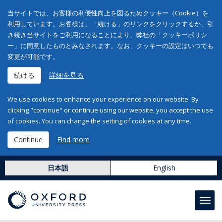
当サイトでは、お客様の利便性向上を図るためクッキー（Cookie）を
利用しています。お客様は、「続ける」のリンクをクリックするか、引
き続き当サイトをご利用になることにより、弊社の「クッキーポリシ
ー」に同意したものとみなされます。なお、クッキーの設定はいつでも
変更が可能です。
続ける
詳細を見る
We use cookies to enhance your experience on our website. By
clicking "continue" or continue using our website, you accept the use
of cookies. You can change the setting of cookies at any time.
Continue
Find more
日本語
English
Toggl
navig