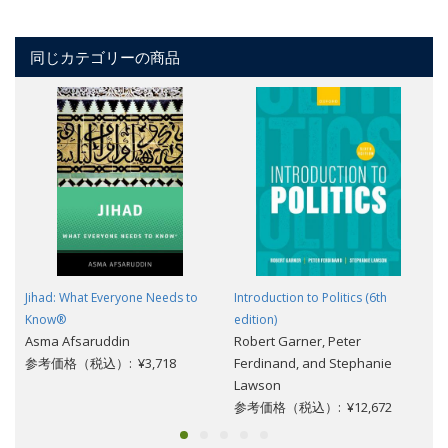
同じカテゴリーの商品
Jihad: What Everyone Needs to
Introduction to Politics (6th
Know®
edition)
Asma Afsaruddin
Robert Garner, Peter
参考価格（税込）: ¥3,718
Ferdinand, and Stephanie
Lawson
参考価格（税込）: ¥12,672