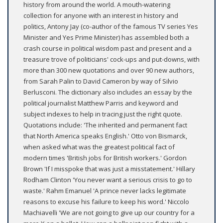
history from around the world. A mouth-watering
collection for anyone with an interest in history and
politics, Antony Jay (co-author of the famous TV series Yes
Minister and Yes Prime Minister) has assembled both a
crash course in political wisdom past and present and a
treasure trove of politicians' cock-ups and put-downs, with
more than 300 new quotations and over 90 new authors,
from Sarah Palin to David Cameron by way of Silvio
Berlusconi. The dictionary also includes an essay by the
political journalist Matthew Parris and keyword and
subject indexes to help in tracing just the right quote.
Quotations include: 'The inherited and permanent fact
that North America speaks English.' Otto von Bismarck,
when asked what was the greatest political fact of
modern times 'British jobs for British workers.' Gordon
Brown 'If I misspoke that was just a misstatement.' Hillary
Rodham Clinton 'You never want a serious crisis to go to
waste.' Rahm Emanuel 'A prince never lacks legitimate
reasons to excuse his failure to keep his word.' Niccolo
Machiavelli 'We are not going to give up our country for a