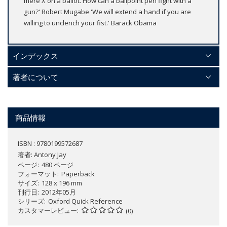
mere X on a ballot. How can a ballpoint pen fight with a
gun?' Robert Mugabe 'We will extend a hand if you are
willing to unclench your fist.' Barack Obama
インデックス
著者について
商品情報
ISBN : 9780199572687
著者:
Antony Jay
ページ
480 ページ
フォーマット
Paperback
サイズ
128 x 196 mm
刊行日
2012年05月
シリーズ
Oxford Quick Reference
カスタマーレビュー
(0)