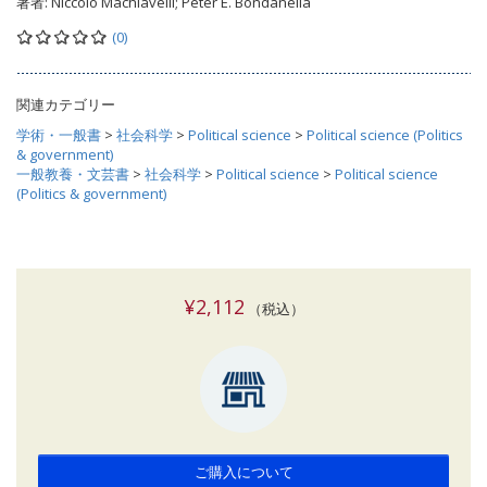
著者:
Niccolo Machiavelli; Peter E. Bondanella
(0)
関連カテゴリー
学術・一般書
>
社会科学
>
Political science
>
Political science (Politics
& government)
一般教養・文芸書
>
社会科学
>
Political science
>
Political science
(Politics & government)
¥2,112
（税込）
ご購入について