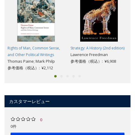
Rights of Man, Common Sense,
Strategy: A History (2nd edition)
Lawrence Freedman
and Other Political Writings
Thomas Paine; Mark Philp
参考価格（税込）: ¥6,908
参考価格（税込）: ¥2,112
カスタマーレビュー
0
0件