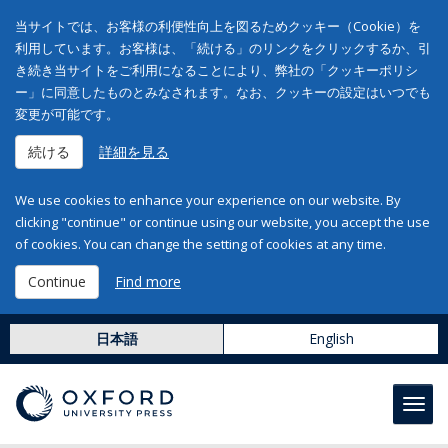
当サイトでは、お客様の利便性向上を図るためクッキー（Cookie）を
利用しています。お客様は、「続ける」のリンクをクリックするか、引
き続き当サイトをご利用になることにより、弊社の「クッキーポリシ
ー」に同意したものとみなされます。なお、クッキーの設定はいつでも
変更が可能です。
続ける
詳細を見る
We use cookies to enhance your experience on our website. By
clicking "continue" or continue using our website, you accept the use
of cookies. You can change the setting of cookies at any time.
Continue
Find more
日本語
English
Toggl
navig