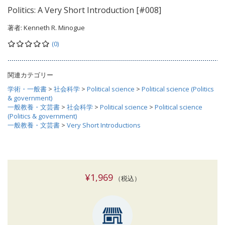
Politics: A Very Short Introduction [#008]
著者:
Kenneth R. Minogue
(0)
関連カテゴリー
学術・一般書
>
社会科学
>
Political science
>
Political science (Politics
& government)
一般教養・文芸書
>
社会科学
>
Political science
>
Political science
(Politics & government)
一般教養・文芸書
>
Very Short Introductions
¥1,969
（税込）