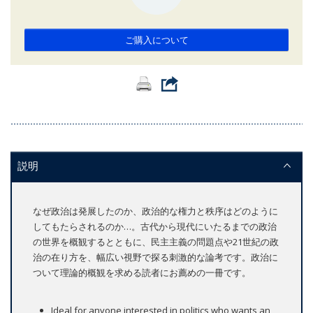
ご購入について
説明
なぜ政治は発展したのか、政治的な権力と秩序はどのように
してもたらされるのか…。古代から現代にいたるまでの政治
の世界を概観するとともに、民主主義の問題点や21世紀の政
治の在り方を、幅広い視野で探る刺激的な論考です。政治に
ついて理論的概観を求める読者にお薦めの一冊です。
Ideal for anyone interested in politics who wants an