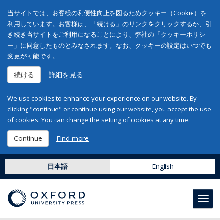
当サイトでは、お客様の利便性向上を図るためクッキー（Cookie）を
利用しています。お客様は、「続ける」のリンクをクリックするか、引
き続き当サイトをご利用になることにより、弊社の「クッキーポリシ
ー」に同意したものとみなされます。なお、クッキーの設定はいつでも
変更が可能です。
続ける
詳細を見る
We use cookies to enhance your experience on our website. By
clicking "continue" or continue using our website, you accept the use
of cookies. You can change the setting of cookies at any time.
Continue
Find more
日本語
English
Toggl
navig