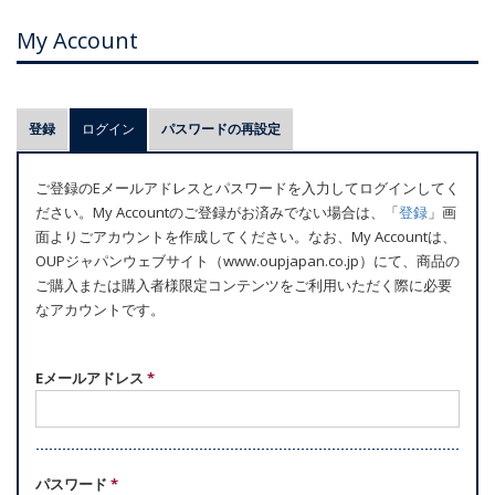
My Account
プ
登録
ログイン
(アクティブなタブ)
パスワードの再設定
ラ
イ
ご登録のEメールアドレスとパスワードを入力してログインしてく
マ
ださい。My Accountのご登録がお済みでない場合は、「
登録
」画
リ
面よりごアカウントを作成してください。なお、My Accountは、
ー
OUPジャパンウェブサイト（www.oupjapan.co.jp）にて、商品の
ご購入または購入者様限定コンテンツをご利用いただく際に必要
タ
なアカウントです。
ブ
Eメールアドレス
*
パスワード
*