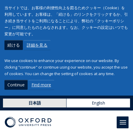
当サイトでは、お客様の利便性向上を図るためクッキー（Cookie）を
利用しています。お客様は、「続ける」のリンクをクリックするか、引
き続き当サイトをご利用になることにより、弊社の「クッキーポリシ
ー」に同意したものとみなされます。なお、クッキーの設定はいつでも
変更が可能です。
続ける
詳細を見る
We use cookies to enhance your experience on our website. By
clicking "continue" or continue using our website, you accept the use
of cookies. You can change the setting of cookies at any time.
Continue
Find more
日本語
English
Toggl
navig