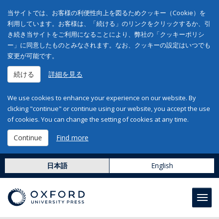
当サイトでは、お客様の利便性向上を図るためクッキー（Cookie）を
利用しています。お客様は、「続ける」のリンクをクリックするか、引
き続き当サイトをご利用になることにより、弊社の「クッキーポリシ
ー」に同意したものとみなされます。なお、クッキーの設定はいつでも
変更が可能です。
続ける
詳細を見る
We use cookies to enhance your experience on our website. By
clicking "continue" or continue using our website, you accept the use
of cookies. You can change the setting of cookies at any time.
Continue
Find more
日本語
English
Toggl
navig