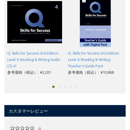
Q: Skills for Success 3rd Edition:
Q: Skills for Success 3rd Edition:
Level 4: Reading & Writing Audio
Level 4: Reading & Writing
CD x1
Teacher's Guide Pack
参考価格（税込）: ¥3,201
参考価格（税込）: ¥10,868
カスタマーレビュー
0