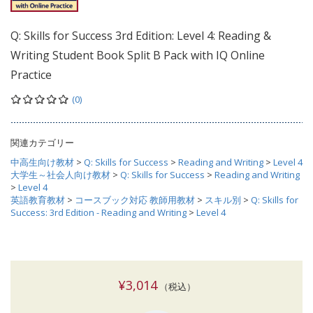
Q: Skills for Success 3rd Edition: Level 4: Reading &
Writing Student Book Split B Pack with IQ Online
Practice
(0)
関連カテゴリー
中高生向け教材
>
Q: Skills for Success
>
Reading and Writing
>
Level 4
大学生～社会人向け教材
>
Q: Skills for Success
>
Reading and Writing
>
Level 4
英語教育教材
>
コースブック対応 教師用教材
>
スキル別
>
Q: Skills for
Success: 3rd Edition - Reading and Writing
>
Level 4
¥3,014
（税込）