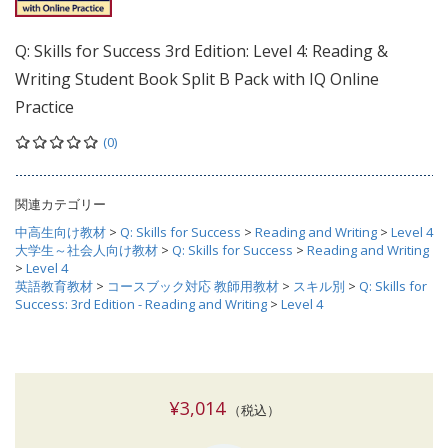
Q: Skills for Success 3rd Edition: Level 4: Reading &
Writing Student Book Split B Pack with IQ Online
Practice
(0)
関連カテゴリー
中高生向け教材
>
Q: Skills for Success
>
Reading and Writing
>
Level 4
大学生～社会人向け教材
>
Q: Skills for Success
>
Reading and Writing
>
Level 4
英語教育教材
>
コースブック対応 教師用教材
>
スキル別
>
Q: Skills for
Success: 3rd Edition - Reading and Writing
>
Level 4
¥3,014
（税込）