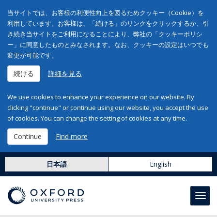
当サイトでは、お客様の利便性向上を図るためクッキー（Cookie）を
利用しています。お客様は、「続ける」のリンクをクリックするか、引
き続き当サイトをご利用になることにより、弊社の「クッキーポリシ
ー」に同意したものとみなされます。なお、クッキーの設定はいつでも
変更が可能です。
続ける
詳細を見る
We use cookies to enhance your experience on our website. By
clicking "continue" or continue using our website, you accept the use
of cookies. You can change the setting of cookies at any time.
Continue
Find more
日本語
English
Toggl
navig