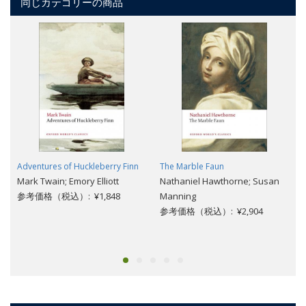
同じカテゴリーの商品
Adventures of Huckleberry Finn
The Marble Faun
Mark Twain; Emory Elliott
Nathaniel Hawthorne; Susan
参考価格（税込）: ¥1,848
Manning
参考価格（税込）: ¥2,904