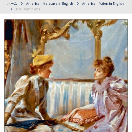
ホーム
American literature in English
American fiction in English
The Bostonians