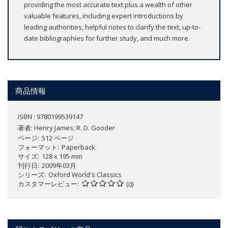
providing the most accurate text plus a wealth of other
valuable features, including expert introductions by
leading authorities, helpful notes to clarify the text, up-to-
date bibliographies for further study, and much more.
商品情報
ISBN : 9780199539147
著者:
Henry James; R. D. Gooder
ページ
512 ページ
フォーマット
Paperback
サイズ
128 x 195 mm
刊行日
2009年03月
シリーズ
Oxford World's Classics
カスタマーレビュー
(0)