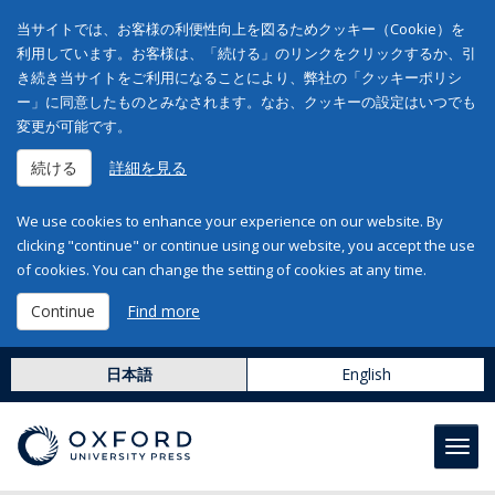
当サイトでは、お客様の利便性向上を図るためクッキー（Cookie）を
利用しています。お客様は、「続ける」のリンクをクリックするか、引
き続き当サイトをご利用になることにより、弊社の「クッキーポリシ
ー」に同意したものとみなされます。なお、クッキーの設定はいつでも
変更が可能です。
続ける
詳細を見る
We use cookies to enhance your experience on our website. By
clicking "continue" or continue using our website, you accept the use
of cookies. You can change the setting of cookies at any time.
Continue
Find more
日本語
English
Toggl
navig