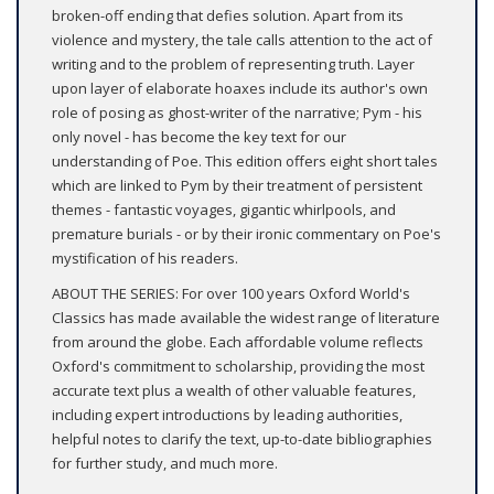
broken-off ending that defies solution. Apart from its
violence and mystery, the tale calls attention to the act of
writing and to the problem of representing truth. Layer
upon layer of elaborate hoaxes include its author's own
role of posing as ghost-writer of the narrative; Pym - his
only novel - has become the key text for our
understanding of Poe. This edition offers eight short tales
which are linked to Pym by their treatment of persistent
themes - fantastic voyages, gigantic whirlpools, and
premature burials - or by their ironic commentary on Poe's
mystification of his readers.
ABOUT THE SERIES: For over 100 years Oxford World's
Classics has made available the widest range of literature
from around the globe. Each affordable volume reflects
Oxford's commitment to scholarship, providing the most
accurate text plus a wealth of other valuable features,
including expert introductions by leading authorities,
helpful notes to clarify the text, up-to-date bibliographies
for further study, and much more.