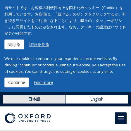
当サイトでは、お客様の利便性向上を図るためクッキー（Cookie）を
利用しています。お客様は、「続ける」のリンクをクリックするか、引
き続き当サイトをご利用になることにより、弊社の「クッキーポリシ
ー」に同意したものとみなされます。なお、クッキーの設定はいつでも
変更が可能です。
続ける
詳細を見る
We use cookies to enhance your experience on our website. By
clicking "continue" or continue using our website, you accept the use
of cookies. You can change the setting of cookies at any time.
Continue
Find more
日本語
English
Toggl
navig