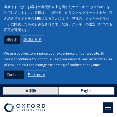
当サイトでは、お客様の利便性向上を図るためクッキー（Cookie）を
利用しています。お客様は、「続ける」のリンクをクリックするか、引
き続き当サイトをご利用になることにより、弊社の「クッキーポリシ
ー」に同意したものとみなされます。なお、クッキーの設定はいつでも
変更が可能です。
続ける
詳細を見る
We use cookies to enhance your experience on our website. By
clicking "continue" or continue using our website, you accept the use
of cookies. You can change the setting of cookies at any time.
Continue
Find more
日本語
English
Toggl
navig