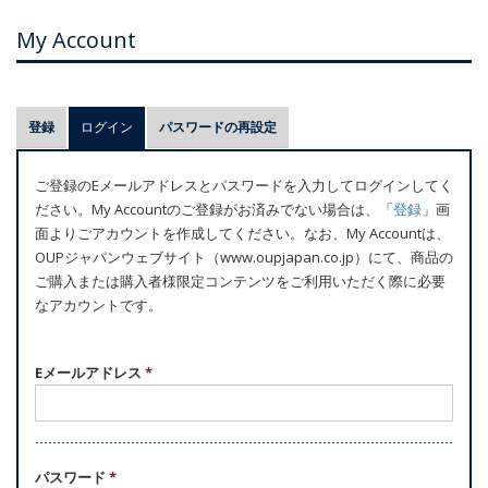
My Account
プ
登録
ログイン
(アクティブなタブ)
パスワードの再設定
ラ
イ
ご登録のEメールアドレスとパスワードを入力してログインしてく
マ
ださい。My Accountのご登録がお済みでない場合は、「
登録
」画
リ
面よりごアカウントを作成してください。なお、My Accountは、
ー
OUPジャパンウェブサイト（www.oupjapan.co.jp）にて、商品の
ご購入または購入者様限定コンテンツをご利用いただく際に必要
タ
なアカウントです。
ブ
Eメールアドレス
*
パスワード
*