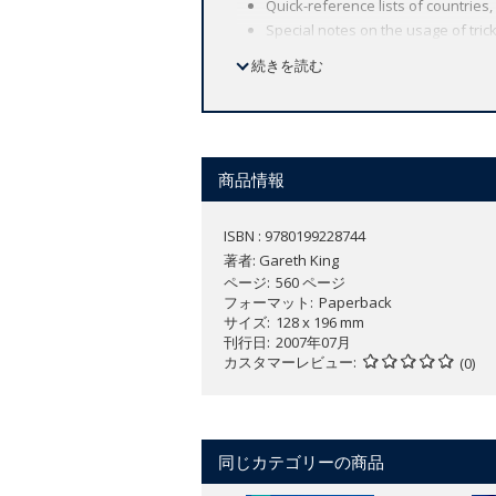
Quick-reference lists of countries,
Special notes on the usage of tri
続きを読む
The Modern Welsh Dictionary
is intend
contains hundreds of example phrases 
words and important topics mean that 
superior coverage of vocabulary mak
商品情報
well as those who want a quick-referen
ISBN : 9780199228744
Native Welsh speakers will also find t
著者:
Gareth King
won't need to resort to English to say 
ページ
560 ページ
of contemporary Welsh.
フォーマット
Paperback
サイズ
128 x 196 mm
Bydd Cymry Cymraeg hefyd yn darganfo
刊行日
2007年07月
Mae'r Geiriadur Cymraeg Cyfoes yn cyn
カスタマーレビュー
(0)
neu'ch bod ar y rhyngrwyd byth eto!
同じカテゴリーの商品