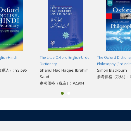
lish-Hindi
The Little Oxford English-Urdu
The Oxford Dictiona
Dictionary
Philosophy (3rd edit
込）: ¥3,696
Shanul Haq Haqee; Ibrahim
Simon Blackburn
Saad
参考価格（税込）: ¥3
参考価格（税込）: ¥2,904