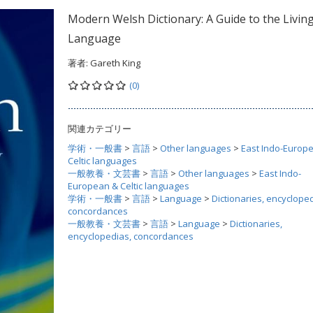
Modern Welsh Dictionary: A Guide to the Livin
Language
著者:
Gareth King
(0)
関連カテゴリー
学術・一般書
>
言語
>
Other languages
>
East Indo-Europ
Celtic languages
一般教養・文芸書
>
言語
>
Other languages
>
East Indo-
European & Celtic languages
学術・一般書
>
言語
>
Language
>
Dictionaries, encycloped
concordances
一般教養・文芸書
>
言語
>
Language
>
Dictionaries,
encyclopedias, concordances