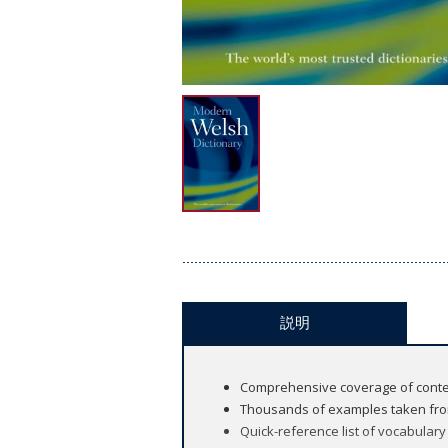
説明
Comprehensive coverage of cont
Thousands of examples taken from
Quick-reference list of vocabular