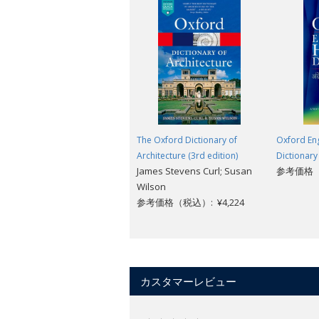
The Oxford Dictionary of
Oxford Eng
Architecture (3rd edition)
Dictionary
James Stevens Curl; Susan
参考価格（税
Wilson
参考価格（税込）: ¥4,224
カスタマーレビュー