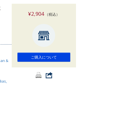
索
g
¥2,904
（税込）
ご購入について
ean &
ias,