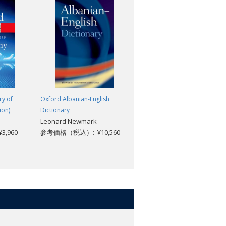
ry of
Oxford Albanian-English
A Dictionary of Business and
ion)
Dictionary
Management (6th edition)
Leonard Newmark
Jonathan Law
,960
参考価格（税込）: ¥10,560
参考価格（税込）: ¥3,355