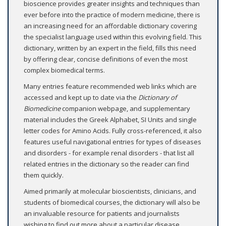
bioscience provides greater insights and techniques than
ever before into the practice of modern medicine, there is
an increasing need for an affordable dictionary covering
the specialist language used within this evolving field. This
dictionary, written by an expert in the field, fills this need
by offering clear, concise definitions of even the most
complex biomedical terms.
Many entries feature recommended web links which are
accessed and kept up to date via the
Dictionary of
Biomedicine
companion webpage, and supplementary
material includes the Greek Alphabet, SI Units and single
letter codes for Amino Acids. Fully cross-referenced, it also
features useful navigational entries for types of diseases
and disorders - for example renal disorders - that list all
related entries in the dictionary so the reader can find
them quickly.
Aimed primarily at molecular bioscientists, clinicians, and
students of biomedical courses, the dictionary will also be
an invaluable resource for patients and journalists
wishing to find out more about a particular disease.