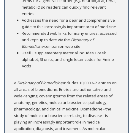
terms for a general disorder (e.g. neurological, renal,
metabolic) so readers can quickly find relevant
entries
Addresses the need for a clear and comprehensive
guide to this increasingly important area of medicine
Recommended web links for many entries, accessed
and kept up to date via the
Dictionary of
Biomedicine
companion web site
Useful supplementary material includes Greek
alphabet, SI units, and single letter codes for Amino
Acids
A
Dictionary of Biomedicine
includes 10,000 A-Z entries on
all areas of biomedicine. Entries are authoritative and
wide-ranging, covering terms from the related areas of
anatomy, genetics, molecular bioscience, pathology,
pharmacology, and clinical medicine. Biomedicine - the
study of molecular bioscience relating to disease - is
playing an increasingly important role in medical
application, diagnosis, and treatment. As molecular