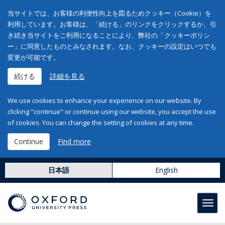
当サイトでは、お客様の利便性向上を図るためクッキー（Cookie）を
利用しています。お客様は、「続ける」のリンクをクリックするか、引
き続き当サイトをご利用になることにより、弊社の「クッキーポリシ
ー」に同意したものとみなされます。なお、クッキーの設定はいつでも
変更が可能です。
続ける
詳細を見る
We use cookies to enhance your experience on our website. By
clicking "continue" or continue using our website, you accept the use
of cookies. You can change the setting of cookies at any time.
Continue
Find more
日本語
English
Toggl
navig