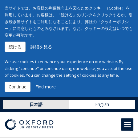
当サイトでは、お客様の利便性向上を図るためクッキー（Cookie）を
利用しています。お客様は、「続ける」のリンクをクリックするか、引
き続き当サイトをご利用になることにより、弊社の「クッキーポリシ
ー」に同意したものとみなされます。なお、クッキーの設定はいつでも
変更が可能です。
続ける
詳細を見る
We use cookies to enhance your experience on our website. By
clicking "continue" or continue using our website, you accept the use
of cookies. You can change the setting of cookies at any time.
Continue
Find more
日本語
English
Toggl
navig