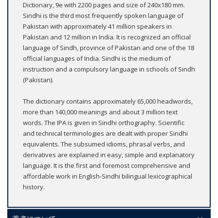
Dictionary, 9e with 2200 pages and size of 240x180 mm.
Sindhi is the third most frequently spoken language of
Pakistan with approximately 41 million speakers in
Pakistan and 12 million in India. It is recognized an official
language of Sindh, province of Pakistan and one of the 18
official languages of India. Sindhi is the medium of
instruction and a compulsory language in schools of Sindh
(Pakistan).
The dictionary contains approximately 65,000 headwords,
more than 140,000 meanings and about 3 million text
words. The IPA is given in Sindhi orthography. Scientific
and technical terminologies are dealt with proper Sindhi
equivalents. The subsumed idioms, phrasal verbs, and
derivatives are explained in easy, simple and explanatory
language. It is the first and foremost comprehensive and
affordable work in English-Sindhi bilingual lexicographical
history.