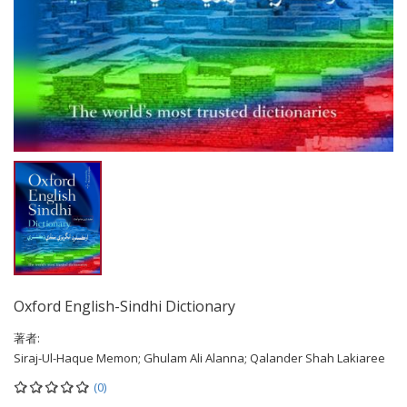
Oxford English-Sindhi Dictionary
著者:
Siraj-Ul-Haque Memon; Ghulam Ali Alanna; Qalander Shah Lakiaree
(0)