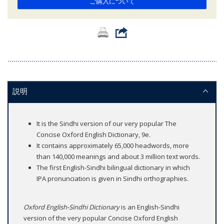
ご購入について
説明
It is the Sindhi version of our very popular The
Concise Oxford English Dictionary, 9e.
It contains approximately 65,000 headwords, more
than 140,000 meanings and about 3 million text words.
The first English-Sindhi bilingual dictionary in which
IPA pronunciation is given in Sindhi orthographies.
Oxford English-Sindhi Dictionary
is an English-Sindhi
version of the very popular Concise Oxford English