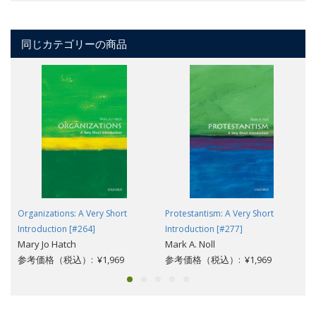
同じカテゴリーの商品
Organizations: A Very Short
Protestantism: A Very Short
Introduction [#264]
Introduction [#277]
Mary Jo Hatch
Mark A. Noll
参考価格（税込）: ¥1,969
参考価格（税込）: ¥1,969