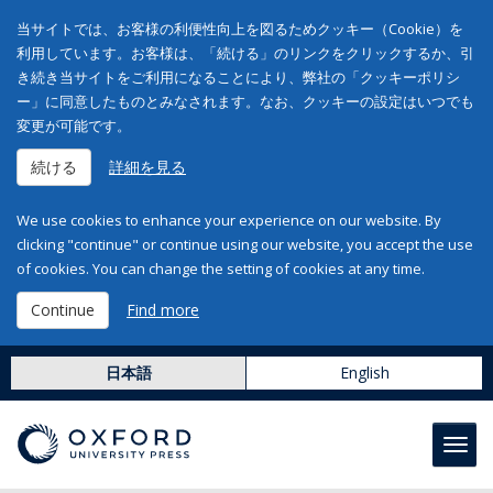
当サイトでは、お客様の利便性向上を図るためクッキー（Cookie）を
利用しています。お客様は、「続ける」のリンクをクリックするか、引
き続き当サイトをご利用になることにより、弊社の「クッキーポリシ
ー」に同意したものとみなされます。なお、クッキーの設定はいつでも
変更が可能です。
続ける
詳細を見る
We use cookies to enhance your experience on our website. By
clicking "continue" or continue using our website, you accept the use
of cookies. You can change the setting of cookies at any time.
Continue
Find more
日本語
English
Toggl
navig