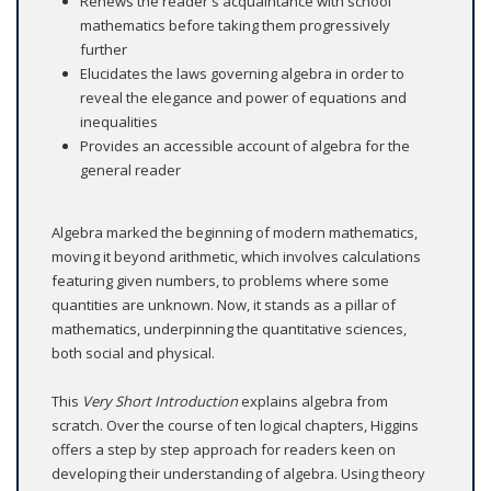
Renews the reader's acquaintance with school
mathematics before taking them progressively
further
Elucidates the laws governing algebra in order to
reveal the elegance and power of equations and
inequalities
Provides an accessible account of algebra for the
general reader
Algebra marked the beginning of modern mathematics,
moving it beyond arithmetic, which involves calculations
featuring given numbers, to problems where some
quantities are unknown. Now, it stands as a pillar of
mathematics, underpinning the quantitative sciences,
both social and physical.
This
Very Short Introduction
explains algebra from
scratch. Over the course of ten logical chapters, Higgins
offers a step by step approach for readers keen on
developing their understanding of algebra. Using theory