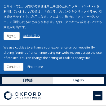
当サイトでは、お客様の利便性向上を図るためクッキー（Cookie）を
利用しています。お客様は、「続ける」のリンクをクリックするか、引
き続き当サイトをご利用になることにより、弊社の「クッキーポリシ
ー」に同意したものとみなされます。なお、クッキーの設定はいつでも
変更が可能です。
続ける
詳細を見る
We use cookies to enhance your experience on our website. By
clicking "continue" or continue using our website, you accept the use
of cookies. You can change the setting of cookies at any time.
Continue
Find more
日本語
English
Toggl
navig