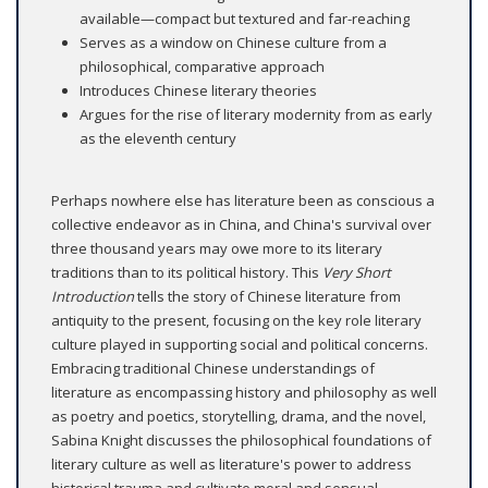
available—compact but textured and far-reaching
Serves as a window on Chinese culture from a
philosophical, comparative approach
Introduces Chinese literary theories
Argues for the rise of literary modernity from as early
as the eleventh century
Perhaps nowhere else has literature been as conscious a
collective endeavor as in China, and China's survival over
three thousand years may owe more to its literary
traditions than to its political history. This
Very Short
Introduction
tells the story of Chinese literature from
antiquity to the present, focusing on the key role literary
culture played in supporting social and political concerns.
Embracing traditional Chinese understandings of
literature as encompassing history and philosophy as well
as poetry and poetics, storytelling, drama, and the novel,
Sabina Knight discusses the philosophical foundations of
literary culture as well as literature's power to address
historical trauma and cultivate moral and sensual