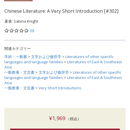
Chinese Literature: A Very Short Introduction [#302]
著者:
Sabina Knight
(0)
関連カテゴリー
学術・一般書
>
文学および修辞学
>
Literatures of other specific
languages and language families
>
Literatures of East & Southeast
Asia
一般教養・文芸書
>
文学および修辞学
>
Literatures of other specific
languages and language families
>
Literatures of East & Southeast
Asia
一般教養・文芸書
>
Very Short Introductions
¥1,969
（税込）