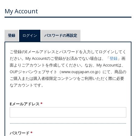
My Account
プ
登録
ログイン
(アクティブなタブ)
パスワードの再設定
ラ
イ
ご登録のEメールアドレスとパスワードを入力してログインしてく
マ
ださい。My Accountのご登録がお済みでない場合は、「
登録
」画
リ
面よりごアカウントを作成してください。なお、My Accountは、
ー
OUPジャパンウェブサイト（www.oupjapan.co.jp）にて、商品の
ご購入または購入者様限定コンテンツをご利用いただく際に必要
タ
なアカウントです。
ブ
Eメールアドレス
*
パスワード
*