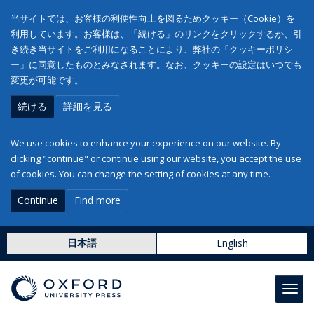
当サイトでは、お客様の利便性向上を図るためクッキー（Cookie）を
利用しています。お客様は、「続ける」のリンクをクリックするか、引
き続き当サイトをご利用になることにより、弊社の「クッキーポリシ
ー」に同意したものとみなされます。なお、クッキーの設定はいつでも
変更が可能です。
続ける
詳細を見る
We use cookies to enhance your experience on our website. By
clicking "continue" or continue using our website, you accept the use
of cookies. You can change the setting of cookies at any time.
Continue
Find more
日本語
English
Toggl
navig