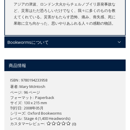
アジアの津波、ロンドン大火からチェルノブイリ原発事故な
ど、災害はただ恐ろしいだけでなく、我々に多くのものを教
えてくれている。災害がもたらす恐怖、痛み、喪失感、死に
果敢に立ち向かった、思いやりあふれる人々の感動の物語。
Bookwormsについて
商品情報
ISBN : 9780194233958
著者:
Mary McIntosh
ページ
96 ページ
フォーマット
Paperback
サイズ
130 x 215 mm
刊行日
2008年05月
シリーズ
Oxford Bookworms
レベル
Stage 4 (1,400 Headwords)
カスタマーレビュー
(0)