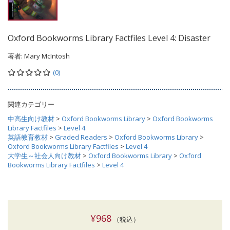
Oxford Bookworms Library Factfiles Level 4: Disaster
著者:
Mary McIntosh
(0)
関連カテゴリー
中高生向け教材
>
Oxford Bookworms Library
>
Oxford Bookworms
Library Factfiles
>
Level 4
英語教育教材
>
Graded Readers
>
Oxford Bookworms Library
>
Oxford Bookworms Library Factfiles
>
Level 4
大学生～社会人向け教材
>
Oxford Bookworms Library
>
Oxford
Bookworms Library Factfiles
>
Level 4
¥968
（税込）