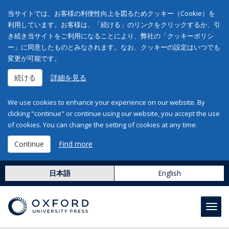
当サイトでは、お客様の利便性向上を図るためクッキー（Cookie）を
利用しています。お客様は、「続ける」のリンクをクリックするか、引
き続き当サイトをご利用になることにより、弊社の「クッキーポリシ
ー」に同意したものとみなされます。なお、クッキーの設定はいつでも
変更が可能です。
続ける
詳細を見る
We use cookies to enhance your experience on our website. By
clicking "continue" or continue using our website, you accept the use
of cookies. You can change the setting of cookies at any time.
Continue
Find more
日本語
English
Toggl
navig