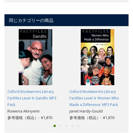
同じカテゴリーの商品
Oxford Bookworms Library
Oxford Bookworms Library
Factfiles Level 4: Gandhi: MP3
Factfiles Level 4: Women Who
Pack
Made a Difference: MP3 Pack
Rowena Akinyemi
Janet Hardy-Gould
参考価格（税込）: ¥1,870
参考価格（税込）: ¥1,870