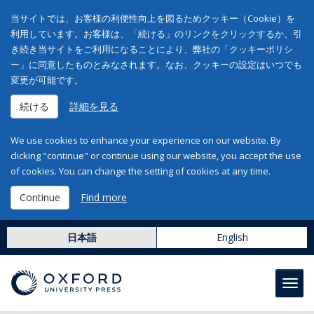
当サイトでは、お客様の利便性向上を図るためクッキー（Cookie）を
利用しています。お客様は、「続ける」のリンクをクリックするか、引
き続き当サイトをご利用になることにより、弊社の「クッキーポリシ
ー」に同意したものとみなされます。なお、クッキーの設定はいつでも
変更が可能です。
続ける
詳細を見る
We use cookies to enhance your experience on our website. By
clicking "continue" or continue using our website, you accept the use
of cookies. You can change the setting of cookies at any time.
Continue
Find more
日本語
English
Toggl
navig