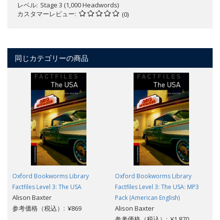
レベル
Stage 3 (1,000 Headwords)
カスタマーレビュー
(0)
同じカテゴリーの商品
Oxford Bookworms Library
Oxford Bookworms Library
Factfiles Level 3: The USA
Factfiles Level 3: The USA: MP3
Alison Baxter
Pack (American English)
参考価格（税込）: ¥869
Alison Baxter
参考価格（税込）: ¥1,870