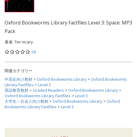
Oxford Bookworms Library Factfiles Level 3: Space: MP3
Pack
著者:
Tim Vicary
(0)
関連カテゴリー
中高生向け教材
>
Oxford Bookworms Library
>
Oxford Bookworms
Library Factfiles
>
Level 3
英語教育教材
>
Graded Readers
>
Oxford Bookworms Library
>
Oxford Bookworms Library Factfiles
>
Level 3
大学生～社会人向け教材
>
Oxford Bookworms Library
>
Oxford
Bookworms Library Factfiles
>
Level 3