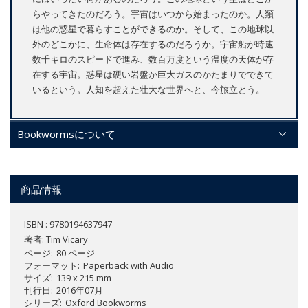
らやってきたのだろう。宇宙はいつから始まったのか。人類
は他の惑星で暮らすことができるのか。そして、この地球以
外のどこかに、生命体は存在するのだろうか。宇宙船が時速
数千キロのスピードで進み、数百万度という温度の天体が存
在する宇宙。惑星は硬い岩盤か巨大ガスのかたまりでできて
いるという。人知を超えた壮大な世界へと、今旅立とう。
Bookwormsについて
商品情報
ISBN : 9780194637947
著者:
Tim Vicary
ページ
80 ページ
フォーマット
Paperback with Audio
サイズ
139 x 215 mm
刊行日
2016年07月
シリーズ
Oxford Bookworms