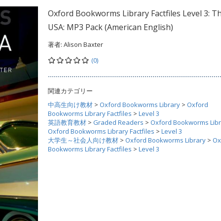
Oxford Bookworms Library Factfiles Level 3: T
USA: MP3 Pack (American English)
著者:
Alison Baxter
(0)
関連カテゴリー
中高生向け教材
>
Oxford Bookworms Library
>
Oxford
Bookworms Library Factfiles
>
Level 3
英語教育教材
>
Graded Readers
>
Oxford Bookworms Libr
Oxford Bookworms Library Factfiles
>
Level 3
大学生～社会人向け教材
>
Oxford Bookworms Library
>
Ox
Bookworms Library Factfiles
>
Level 3