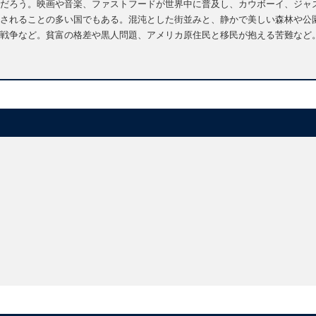
だろう。映画や音楽、ファストフードが世界中に普及し、カウボーイ、ジャ
されることの多い国でもある。混沌とした街並みと、静かで美しい森林や公
戦争など。貧富の格差や黒人問題、アメリカ原住民と移民が抱える苦難など