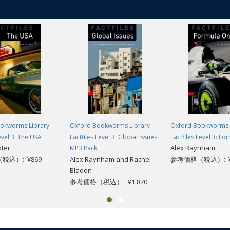
okworms Library
Oxford Bookworms Library
Oxford Bookworms 
evel 3: The USA
Factfiles Level 3: Global Issues:
Factfiles Level 3: F
xter
Alex Raynham
MP3 Pack
税込）: ¥869
Alex Raynham and Rachel
参考価格（税込）: ¥
Bladon
参考価格（税込）: ¥1,870