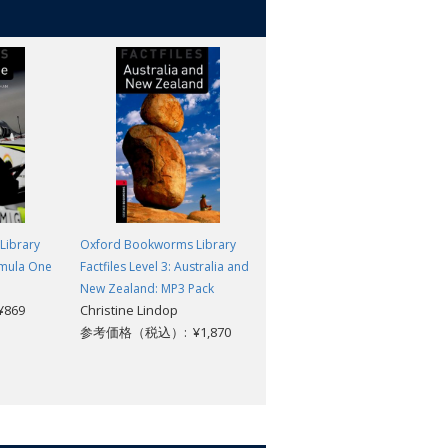
Library
Oxford Bookworms Library
Oxford Bookworms Library
ormula One
Factfiles Level 3: Australia and
Factfiles Level 3: Formula One:
New Zealand: MP3 Pack
MP3 Pack
869
Christine Lindop
Alex Raynham
参考価格（税込）: ¥1,870
参考価格（税込）: ¥1,870