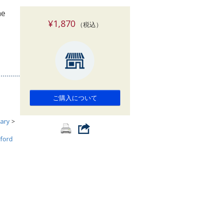
索
he
¥1,870
（税込）
ご購入について
ary
>
ford