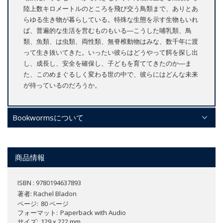
陸上数キロメートルのところを飛び交う鳥類まで、ありとあ
らゆる生き物が暮らしている。特殊な生態を示す生物もいれ
ば、普遍的な生活を営むものもいる―こうした哺乳類、鳥
類、魚類、は虫類、両性類、無脊椎動物はみな、数千年に渡
って生き抜いてきた。いったい彼らはどうやって餌を探し出
し、成長し、安全を確保し、子どもを育ててきたのか―ま
た、このめまぐるしく変わる世の中で、彼らにはどんな未来
が待っているのだろうか。
Bookwormsについて
商品情報
ISBN : 9780194637893
著者:
Rachel Bladon
ページ
80 ページ
フォーマット
Paperback with Audio
サイズ
129 x 222 mm