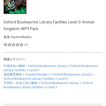
Oxford Bookworms Library Factfiles Level 3: Animal
Kingdom: MP3 Pack
著者:
Rachel Bladon
(0)
関連カテゴリー
中高生向け教材
>
Oxford Bookworms Library
>
Oxford Bookworms
Library Factfiles
>
Level 3
英語教育教材
>
Graded Readers
>
Oxford Bookworms Library
>
Oxford Bookworms Library Factfiles
>
Level 3
大学生～社会人向け教材
>
Oxford Bookworms Library
>
Oxford
Bookworms Library Factfiles
>
Level 3