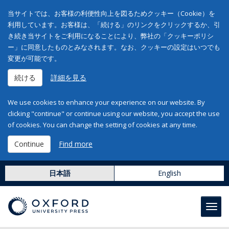
当サイトでは、お客様の利便性向上を図るためクッキー（Cookie）を
利用しています。お客様は、「続ける」のリンクをクリックするか、引
き続き当サイトをご利用になることにより、弊社の「クッキーポリシ
ー」に同意したものとみなされます。なお、クッキーの設定はいつでも
変更が可能です。
続ける
詳細を見る
We use cookies to enhance your experience on our website. By
clicking "continue" or continue using our website, you accept the use
of cookies. You can change the setting of cookies at any time.
Continue
Find more
日本語
English
Toggl
navig