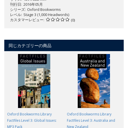
刊行日
2016年05月
シリーズ
Oxford Bookworms
レベル
Stage 3 (1,000 Headwords)
カスタマーレビュー
(0)
同じカテゴリーの商品
Oxford Bookworms Library
Oxford Bookworms Library
Factfiles Level 3: Global Issues:
Factfiles Level 3: Australia and
MP3 Pack
New Zealand