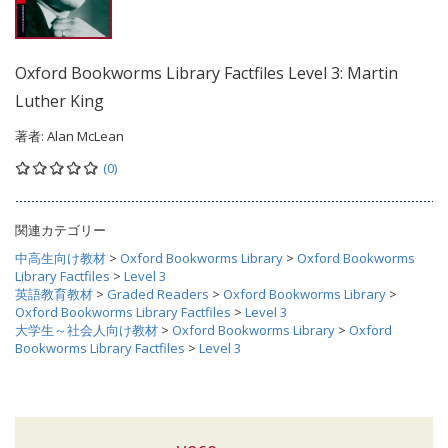
Oxford Bookworms Library Factfiles Level 3: Martin
Luther King
著者:
Alan McLean
(0)
関連カテゴリー
中高生向け教材
>
Oxford Bookworms Library
>
Oxford Bookworms
Library Factfiles
>
Level 3
英語教育教材
>
Graded Readers
>
Oxford Bookworms Library
>
Oxford Bookworms Library Factfiles
>
Level 3
大学生～社会人向け教材
>
Oxford Bookworms Library
>
Oxford
Bookworms Library Factfiles
>
Level 3