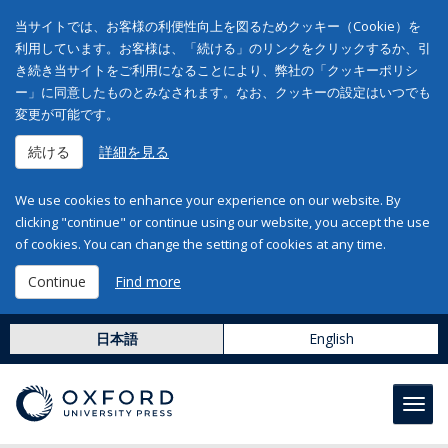
当サイトでは、お客様の利便性向上を図るためクッキー（Cookie）を
利用しています。お客様は、「続ける」のリンクをクリックするか、引
き続き当サイトをご利用になることにより、弊社の「クッキーポリシ
ー」に同意したものとみなされます。なお、クッキーの設定はいつでも
変更が可能です。
続ける
詳細を見る
We use cookies to enhance your experience on our website. By
clicking "continue" or continue using our website, you accept the use
of cookies. You can change the setting of cookies at any time.
Continue
Find more
日本語
English
Toggl
navig