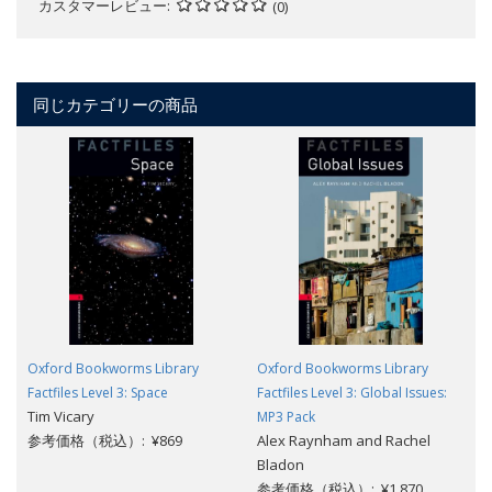
カスタマーレビュー
(0)
同じカテゴリーの商品
Oxford Bookworms Library
Oxford Bookworms Library
Factfiles Level 3: Space
Factfiles Level 3: Global Issues:
Tim Vicary
MP3 Pack
参考価格（税込）: ¥869
Alex Raynham and Rachel
Bladon
参考価格（税込）: ¥1,870