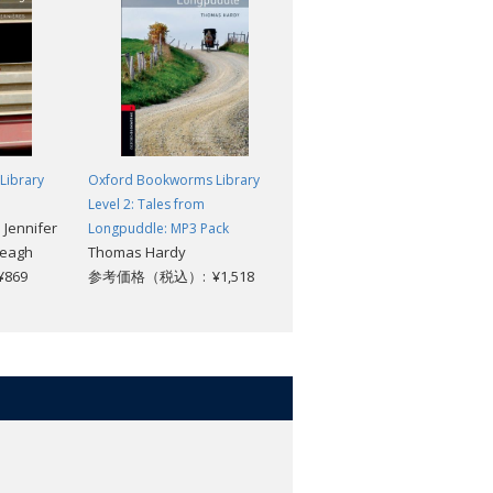
Library
Oxford Bookworms Library
Oxford Bookworms Library
Level 2: Tales from
Level 2: A Stranger at Green
 Jennifer
Longpuddle: MP3 Pack
Knowe
reagh
Thomas Hardy
Lucy M. Boston; Diane Mowa
869
参考価格（税込）: ¥1,518
参考価格（税込）: ¥869