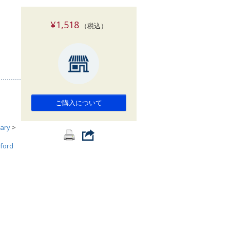
索
¥1,518
（税込）
ご購入について
ary
>
ford