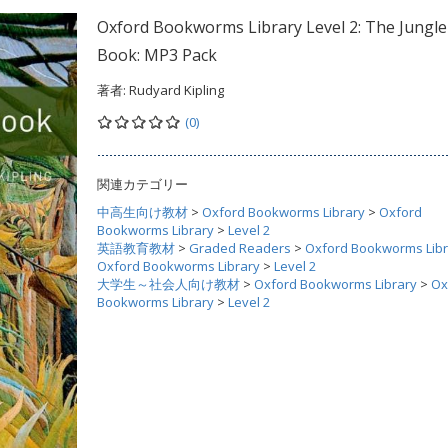
Oxford Bookworms Library Level 2: The Jungle
Book: MP3 Pack
著者:
Rudyard Kipling
(0)
関連カテゴリー
中高生向け教材
>
Oxford Bookworms Library
>
Oxford
Bookworms Library
>
Level 2
英語教育教材
>
Graded Readers
>
Oxford Bookworms Libr
Oxford Bookworms Library
>
Level 2
大学生～社会人向け教材
>
Oxford Bookworms Library
>
Ox
Bookworms Library
>
Level 2