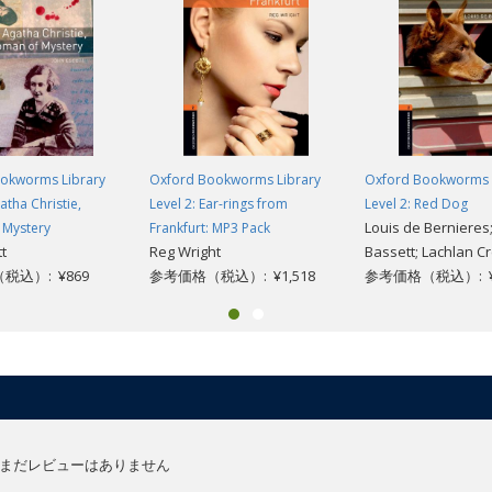
okworms Library
Oxford Bookworms Library
Oxford Bookworms 
atha Christie,
Level 2: Ear-rings from
Level 2: Red Dog
Louis de Bernieres;
Mystery
Frankfurt: MP3 Pack
t
Reg Wright
Bassett; Lachlan C
税込）: ¥869
参考価格（税込）: ¥1,518
参考価格（税込）: ¥
まだレビューはありません