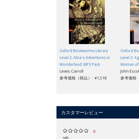
Oxford Bookworms Library
Oxford Bo
Level 2: Alice's Adventures in
Level 2: Ag
Wonderland: MP3 Pack
Woman of 
Lewis Carroll
John Escot
参考価格（税込）: ¥1,518
参考価格（
カスタマーレビュー
0
0件