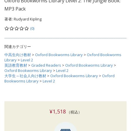
Oxford Bookworms Library Level 2: The Jungle Book:
MP3 Pack
著者:
Rudyard Kipling
(0)
関連カテゴリー
中高生向け教材
>
Oxford Bookworms Library
>
Oxford Bookworms
Library
>
Level 2
英語教育教材
>
Graded Readers
>
Oxford Bookworms Library
>
Oxford Bookworms Library
>
Level 2
大学生～社会人向け教材
>
Oxford Bookworms Library
>
Oxford
Bookworms Library
>
Level 2
¥1,518
（税込）