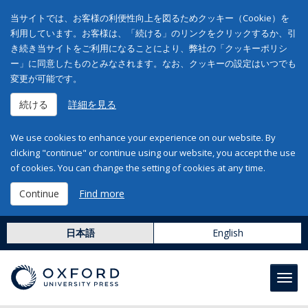
当サイトでは、お客様の利便性向上を図るためクッキー（Cookie）を
利用しています。お客様は、「続ける」のリンクをクリックするか、引
き続き当サイトをご利用になることにより、弊社の「クッキーポリシ
ー」に同意したものとみなされます。なお、クッキーの設定はいつでも
変更が可能です。
続ける
詳細を見る
We use cookies to enhance your experience on our website. By
clicking "continue" or continue using our website, you accept the use
of cookies. You can change the setting of cookies at any time.
Continue
Find more
日本語
English
Toggl
navig