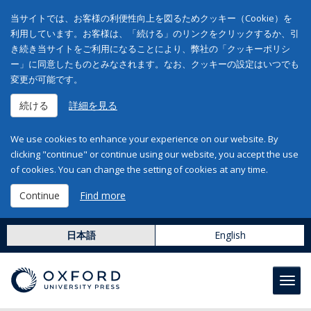
当サイトでは、お客様の利便性向上を図るためクッキー（Cookie）を
利用しています。お客様は、「続ける」のリンクをクリックするか、引
き続き当サイトをご利用になることにより、弊社の「クッキーポリシ
ー」に同意したものとみなされます。なお、クッキーの設定はいつでも
変更が可能です。
続ける
詳細を見る
We use cookies to enhance your experience on our website. By
clicking "continue" or continue using our website, you accept the use
of cookies. You can change the setting of cookies at any time.
Continue
Find more
日本語
English
Toggl
navig