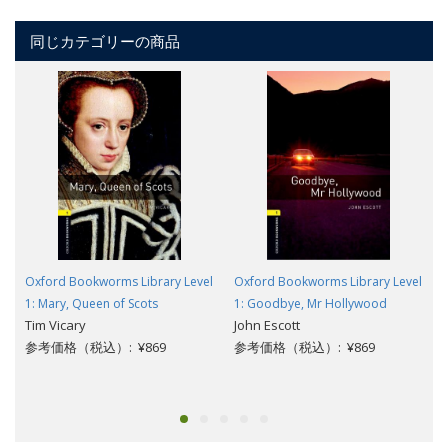
同じカテゴリーの商品
Oxford Bookworms Library Level
Oxford Bookworms Library Level
1: Mary, Queen of Scots
1: Goodbye, Mr Hollywood
Tim Vicary
John Escott
参考価格（税込）: ¥869
参考価格（税込）: ¥869