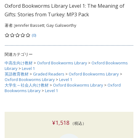
Oxford Bookworms Library Level 1: The Meaning of
Gifts: Stories from Turkey: MP3 Pack
著者:
Jennifer Bassett; Gay Galsworthy
(0)
関連カテゴリー
中高生向け教材
>
Oxford Bookworms Library
>
Oxford Bookworms
Library
>
Level 1
英語教育教材
>
Graded Readers
>
Oxford Bookworms Library
>
Oxford Bookworms Library
>
Level 1
大学生～社会人向け教材
>
Oxford Bookworms Library
>
Oxford
Bookworms Library
>
Level 1
¥1,518
（税込）