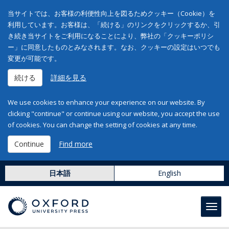
当サイトでは、お客様の利便性向上を図るためクッキー（Cookie）を
利用しています。お客様は、「続ける」のリンクをクリックするか、引
き続き当サイトをご利用になることにより、弊社の「クッキーポリシ
ー」に同意したものとみなされます。なお、クッキーの設定はいつでも
変更が可能です。
続ける
詳細を見る
We use cookies to enhance your experience on our website. By
clicking "continue" or continue using our website, you accept the use
of cookies. You can change the setting of cookies at any time.
Continue
Find more
日本語
English
Toggl
navig