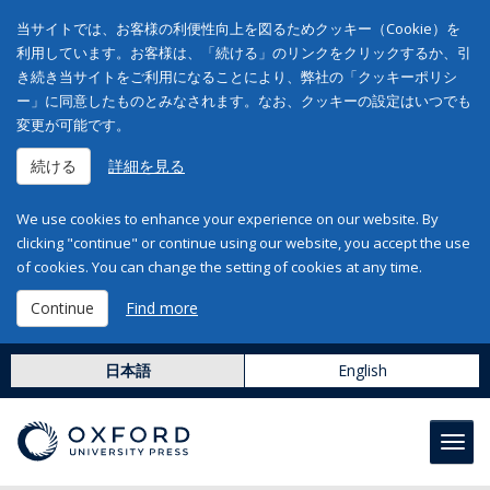
当サイトでは、お客様の利便性向上を図るためクッキー（Cookie）を
利用しています。お客様は、「続ける」のリンクをクリックするか、引
き続き当サイトをご利用になることにより、弊社の「クッキーポリシ
ー」に同意したものとみなされます。なお、クッキーの設定はいつでも
変更が可能です。
続ける
詳細を見る
We use cookies to enhance your experience on our website. By
clicking "continue" or continue using our website, you accept the use
of cookies. You can change the setting of cookies at any time.
Continue
Find more
日本語
English
Toggl
navig