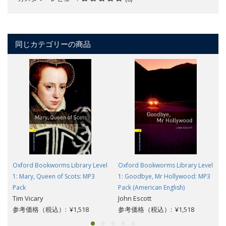
同じカテゴリーの商品
Oxford Bookworms Library Level
Oxford Bookworms Library Level
1: Mary, Queen of Scots: MP3
1: Goodbye, Mr Hollywood: MP3
Pack
Pack (American English)
Tim Vicary
John Escott
参考価格（税込）: ¥1,518
参考価格（税込）: ¥1,518