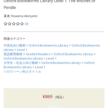
Oxford Bookworms Library Level 1: The Witches of
Pendle
著者:
Rowena Akinyemi
(0)
関連カテゴリー
中高生向け教材
>
Oxford Bookworms Library
>
Oxford Bookworms
Library
>
Level 1
英語教育教材
>
Graded Readers
>
Oxford Bookworms Library
>
Oxford Bookworms Library
>
Level 1
大学生～社会人向け教材
>
Oxford Bookworms Library
>
Oxford
Bookworms Library
>
Level 1
ハロウィーン向けタイトル
¥869
（税込）